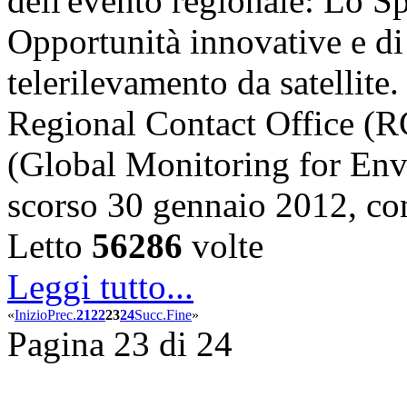
dell'evento regionale: Lo S
Opportunità innovative e di
telerilevamento da satellite
Regional Contact Office 
(Global Monitoring for Env
scorso 30 gennaio 2012, c
Letto
56286
volte
Leggi tutto...
«
Inizio
Prec.
21
22
23
24
Succ.
Fine
»
Pagina 23 di 24