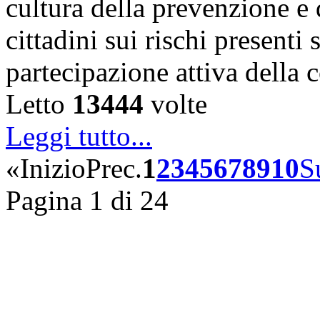
cultura della prevenzione e d
cittadini sui rischi presenti s
partecipazione attiva della
Letto
13444
volte
Leggi tutto...
«
Inizio
Prec.
1
2
3
4
5
6
7
8
9
10
S
Pagina 1 di 24