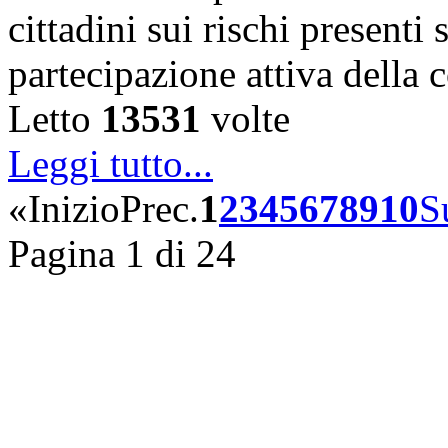
cittadini sui rischi presenti s
partecipazione attiva della
Letto
13531
volte
Leggi tutto...
«
Inizio
Prec.
1
2
3
4
5
6
7
8
9
10
S
Pagina 1 di 24