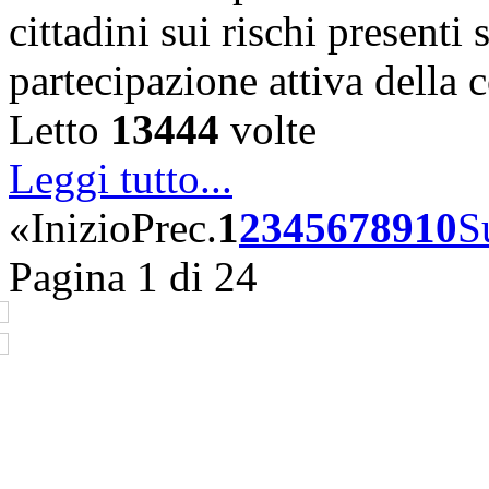
cittadini sui rischi presenti s
partecipazione attiva della
Letto
13444
volte
Leggi tutto...
«
Inizio
Prec.
1
2
3
4
5
6
7
8
9
10
S
Pagina 1 di 24