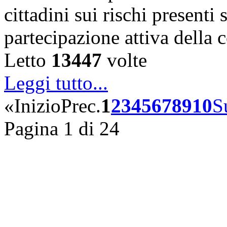
cittadini sui rischi presenti s
partecipazione attiva della
Letto
13447
volte
Leggi tutto...
«
Inizio
Prec.
1
2
3
4
5
6
7
8
9
10
S
Pagina 1 di 24