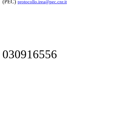
(PEC)
protocollo.irea@pec.cnr.it
030916556