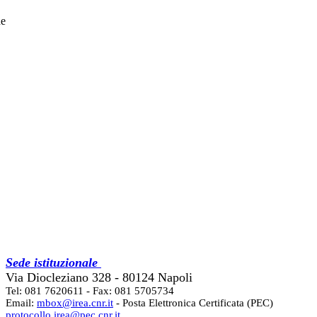
he
Sede istituzionale
Via Diocleziano 328 - 80124 Napoli
Tel: 081 7620611 - Fax: 081 5705734
Email:
mbox@irea.cnr.it
- Posta Elettronica Certificata (PEC)
protocollo.irea@pec.cnr.it