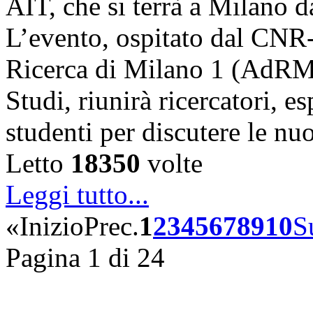
AIT, che si terrà a Milano 
L’evento, ospitato dal CNR
Ricerca di Milano 1 (AdRMi1
Studi, riunirà ricercatori, es
studenti per discutere le n
Letto
18350
volte
Leggi tutto...
«
Inizio
Prec.
1
2
3
4
5
6
7
8
9
10
S
Pagina 1 di 24