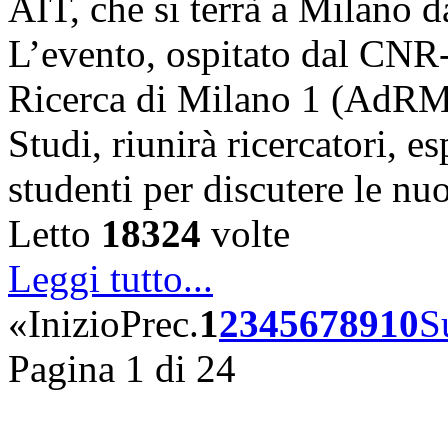
AIT, che si terrà a Milano 
L’evento, ospitato dal CNR
Ricerca di Milano 1 (AdRMi1
Studi, riunirà ricercatori, es
studenti per discutere le n
Letto
18324
volte
Leggi tutto...
«
Inizio
Prec.
1
2
3
4
5
6
7
8
9
10
S
Pagina 1 di 24