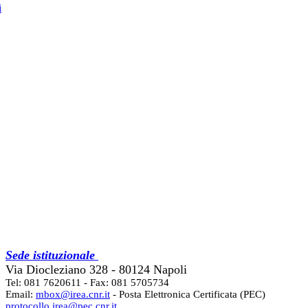
i
Sede istituzionale
Via Diocleziano 328 - 80124 Napoli
Tel: 081 7620611 - Fax: 081 5705734
Email:
mbox@irea.cnr.it
- Posta Elettronica Certificata (PEC)
protocollo.irea@pec.cnr.it