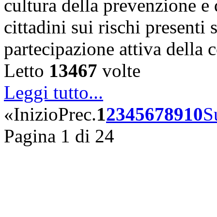
cultura della prevenzione e d
cittadini sui rischi presenti s
partecipazione attiva della
Letto
13467
volte
Leggi tutto...
«
Inizio
Prec.
1
2
3
4
5
6
7
8
9
10
S
Pagina 1 di 24