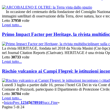
In occasione del centenario della fondazione del Consiglio Nazionale
immagini satellitari di osservazione della Terra, dove natura, luce e t
Letto
37950
volte
Leggi tutto...
Primo Impact Factor per Heritage, la rivista multidisc
La rivista HERITAGE, fondata nel 2018 da Nicola Masini (Cnr-Ispc) e 
nel Journal Citation Reports (Clarivate). HERITAGE è una rivista O
Letto
30733
volte
Leggi tutto...
Rischio vulcanico ai Campi Flegrei: le istituzioni incon
Lunedì 3 luglio a partire dalle 16, presso l’hotel Gli Dei in via Coste
Comune di Pozzuoli, partecipano il Dipartimento di Protezione Civil
Letto
30704
volte
Leggi tutto...
«
Inizio
Prec.
1
2
3
4
5
6
7
8
9
10
Succ.
Fine
»
Pagina 5 di 24