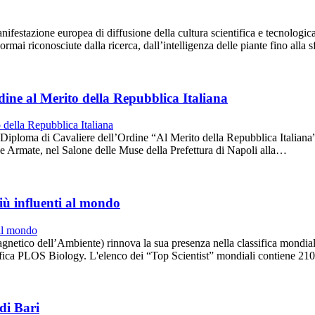
estazione europea di diffusione della cultura scientifica e tecnologic
i riconosciute dalla ricerca, dall’intelligenza delle piante fino alla sfi
dine al Merito della Repubblica Italiana
iploma di Cavaliere dell’Ordine “Al Merito della Repubblica Italiana” 
ze Armate, nel Salone delle Muse della Prefettura di Napoli alla…
 più influenti al mondo
etico dell’Ambiente) rinnova la sua presenza nella classifica mondiale d
entifica PLOS Biology. L'elenco dei “Top Scientist” mondiali contiene 21
 di Bari