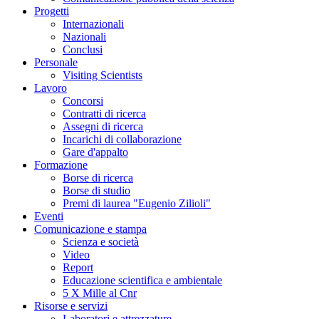
Progetti
Internazionali
Nazionali
Conclusi
Personale
Visiting Scientists
Lavoro
Concorsi
Contratti di ricerca
Assegni di ricerca
Incarichi di collaborazione
Gare d'appalto
Formazione
Borse di ricerca
Borse di studio
Premi di laurea "Eugenio Zilioli"
Eventi
Comunicazione e stampa
Scienza e società
Video
Report
Educazione scientifica e ambientale
5 X Mille al Cnr
Risorse e servizi
Laboratori e attrezzature