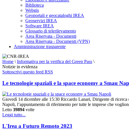
Biblioteca
Webgis
Geoportali e geocataloghi IREA
Geoservizi IREA
Software IREA
Glossario di telerilevamento
Area Riservata - Documenti
Area Riservata - Documenti (VPN)
Amministrazione trasparente
Home
\
Informativa per la verifica del Green Pass
\
Notizie in evidenza
Sottoscrivi questo feed RSS
Le tecnologie spaziali e la space economy a Smau Nap
Giovedì 14 dicembre alle 15:30 Riccardo Lanari, Dirigente di ricerca 
Napoli, l’appuntamento di riferimento per tutte le imprese che voglion
Letto
39894
volte
Leggi tutto...
L'Irea a Futuro Remoto 2023