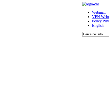
Webmail
VPN Webm
Policy Pri
English