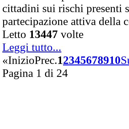
cittadini sui rischi presenti s
partecipazione attiva della
Letto
13447
volte
Leggi tutto...
«
Inizio
Prec.
1
2
3
4
5
6
7
8
9
10
S
Pagina 1 di 24