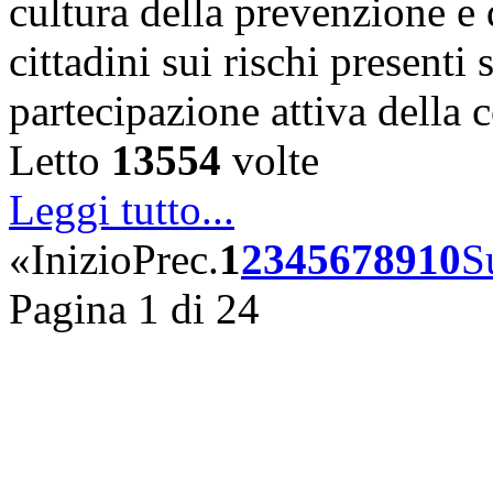
cultura della prevenzione e d
cittadini sui rischi presenti s
partecipazione attiva della
Letto
13554
volte
Leggi tutto...
«
Inizio
Prec.
1
2
3
4
5
6
7
8
9
10
S
Pagina 1 di 24