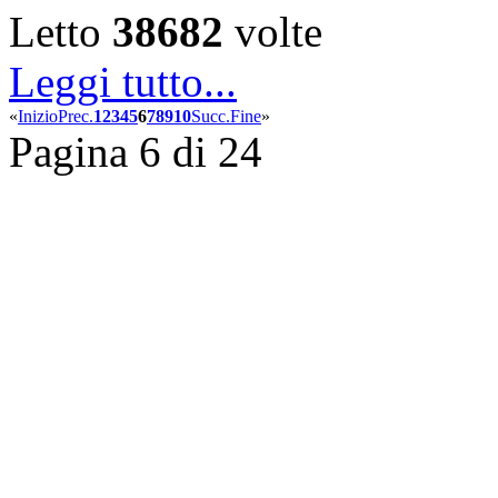
Letto
38682
volte
Leggi tutto...
«
Inizio
Prec.
1
2
3
4
5
6
7
8
9
10
Succ.
Fine
»
Pagina 6 di 24