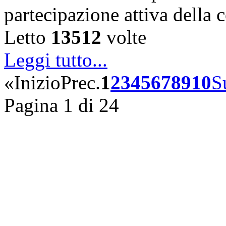
partecipazione attiva della
Letto
13512
volte
Leggi tutto...
«
Inizio
Prec.
1
2
3
4
5
6
7
8
9
10
S
Pagina 1 di 24