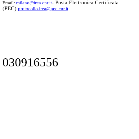
- Posta Elettronica Certificata
Email:
milano@irea.cnr.it
(PEC)
protocollo.irea@pec.cnr.it
030916556