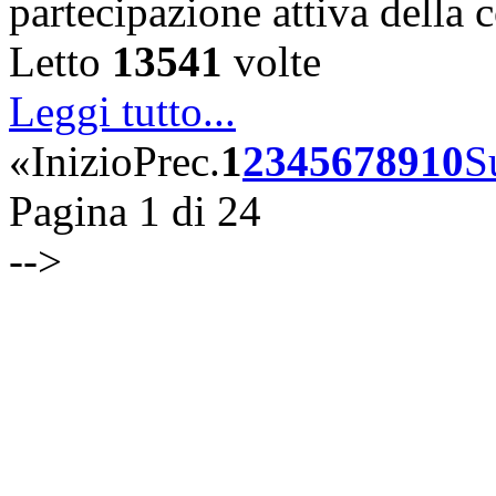
partecipazione attiva della
Letto
13541
volte
Leggi tutto...
«
Inizio
Prec.
1
2
3
4
5
6
7
8
9
10
S
Pagina 1 di 24
-->