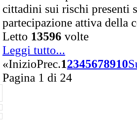
cittadini sui rischi presenti s
partecipazione attiva della
Letto
13596
volte
Leggi tutto...
«
Inizio
Prec.
1
2
3
4
5
6
7
8
9
10
S
Pagina 1 di 24