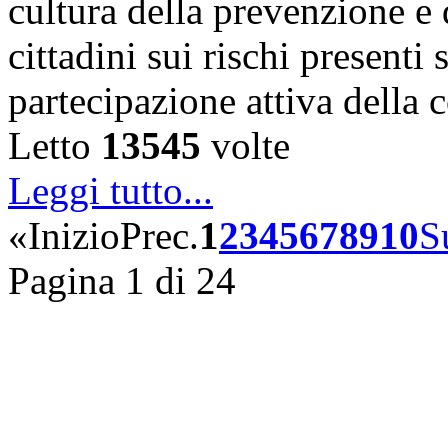
cultura della prevenzione e d
cittadini sui rischi presenti s
partecipazione attiva della
Letto
13545
volte
Leggi tutto...
«
Inizio
Prec.
1
2
3
4
5
6
7
8
9
10
S
Pagina 1 di 24