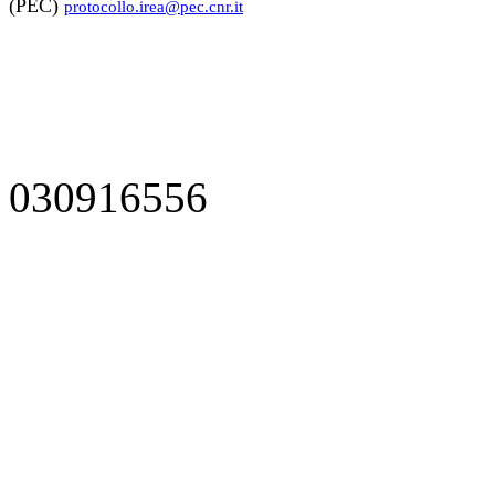
(PEC)
protocollo.irea@pec.cnr.it
030916556