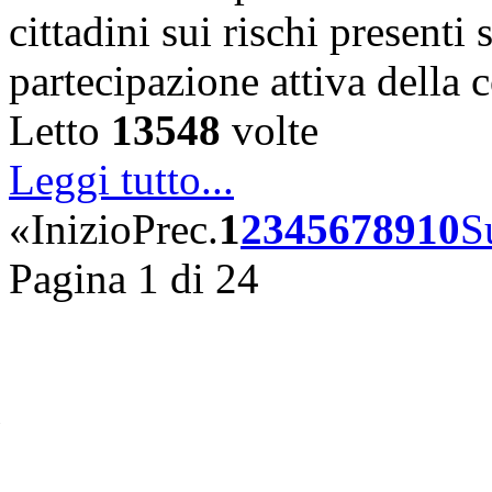
cittadini sui rischi presenti s
partecipazione attiva della
Letto
13548
volte
Leggi tutto...
«
Inizio
Prec.
1
2
3
4
5
6
7
8
9
10
S
Pagina 1 di 24