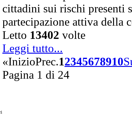
cittadini sui rischi presenti s
partecipazione attiva della
Letto
13402
volte
Leggi tutto...
«
Inizio
Prec.
1
2
3
4
5
6
7
8
9
10
S
Pagina 1 di 24
ri