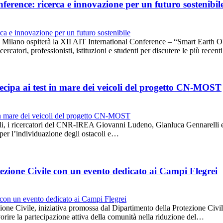
erence: ricerca e innovazione per un futuro sostenibil
lano ospiterà la XII AIT International Conference – “Smart Earth Obs
rcatori, professionisti, istituzioni e studenti per discutere le più recen
cipa ai test in mare dei veicoli del progetto CN-MOST
oli, i ricercatori del CNR-IREA Giovanni Ludeno, Gianluca Gennarelli e
i per l’individuazione degli ostacoli e…
ezione Civile con un evento dedicato ai Campi Flegrei
one Civile, iniziativa promossa dal Dipartimento della Protezione Civile
 favorire la partecipazione attiva della comunità nella riduzione del…