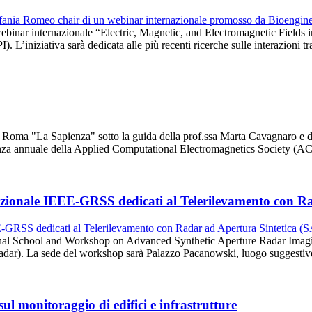
il webinar internazionale “Electric, Magnetic, and Electromagnetic Fie
 L’iniziativa sarà dedicata alle più recenti ricerche sulle interazioni t
 di Roma "La Sapienza" sotto la guida della prof.ssa Marta Cavagnaro e
erenza annuale della Applied Computational Electromagnetics Society (
azionale IEEE-GRSS dedicati al Telerilevamento con R
ional School and Workshop on Advanced Synthetic Aperture Radar Imag
Radar). La sede del workshop sarà Palazzo Pacanowski, luogo suggestiv
l monitoraggio di edifici e infrastrutture