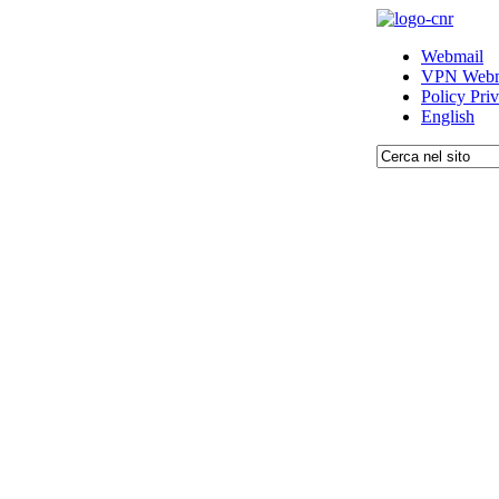
Webmail
VPN Webm
Policy Pri
English