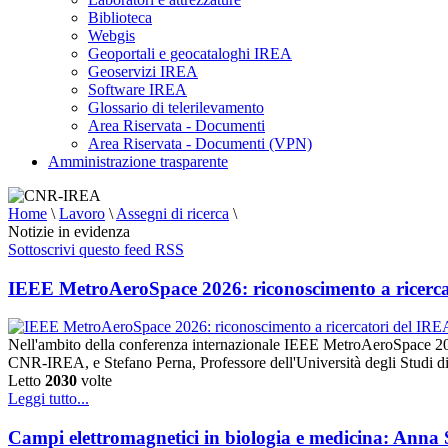
Biblioteca
Webgis
Geoportali e geocataloghi IREA
Geoservizi IREA
Software IREA
Glossario di telerilevamento
Area Riservata - Documenti
Area Riservata - Documenti (VPN)
Amministrazione trasparente
Home
\
Lavoro
\
Assegni di ricerca
\
Notizie in evidenza
Sottoscrivi questo feed RSS
IEEE MetroAeroSpace 2026: riconoscimento a ricerca
Nell'ambito della conferenza internazionale IEEE MetroAeroSpace 20
CNR-IREA, e Stefano Perna, Professore dell'Università degli Studi di
Letto
2030
volte
Leggi tutto...
Campi elettromagnetici in biologia e medicina: Anna