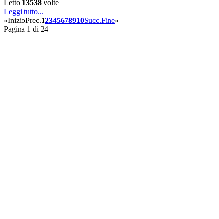
Letto
13538
volte
Leggi tutto...
«
Inizio
Prec.
1
2
3
4
5
6
7
8
9
10
Succ.
Fine
»
Pagina 1 di 24