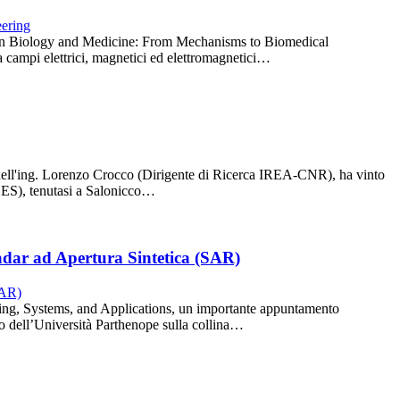
lds in Biology and Medicine: From Mechanisms to Biomedical
ra campi elettrici, magnetici ed elettromagnetici…
 dell'ing. Lorenzo Crocco (Dirigente di Ricerca IREA-CNR), ha vinto
ACES), tenutasi a Salonicco…
adar ad Apertura Sintetica (SAR)
ing, Systems, and Applications, un importante appuntamento
o dell’Università Parthenope sulla collina…