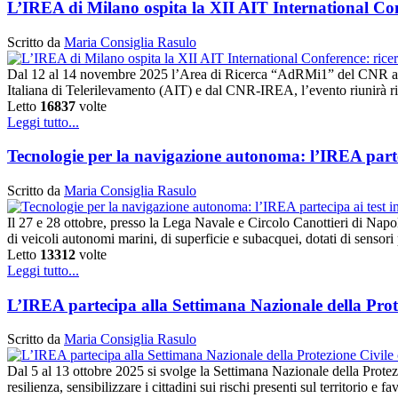
L’IREA di Milano ospita la XII AIT International Conf
Scritto da
Maria Consiglia Rasulo
Dal 12 al 14 novembre 2025 l’Area di Ricerca “AdRMi1” del CNR a Mi
Italiana di Telerilevamento (AIT) e dal CNR-IREA, l’evento riunirà rice
Letto
16837
volte
Leggi tutto...
Tecnologie per la navigazione autonoma: l’IREA parte
Scritto da
Maria Consiglia Rasulo
Il 27 e 28 ottobre, presso la Lega Navale e Circolo Canottieri di Nap
di veicoli autonomi marini, di superficie e subacquei, dotati di sensor
Letto
13312
volte
Leggi tutto...
L’IREA partecipa alla Settimana Nazionale della Prot
Scritto da
Maria Consiglia Rasulo
Dal 5 al 13 ottobre 2025 si svolge la Settimana Nazionale della Protezi
resilienza, sensibilizzare i cittadini sui rischi presenti sul territorio e