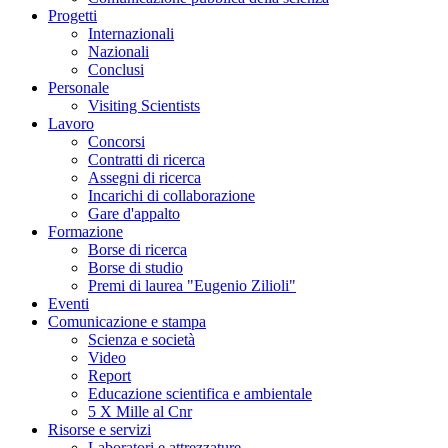
Progetti
Internazionali
Nazionali
Conclusi
Personale
Visiting Scientists
Lavoro
Concorsi
Contratti di ricerca
Assegni di ricerca
Incarichi di collaborazione
Gare d'appalto
Formazione
Borse di ricerca
Borse di studio
Premi di laurea "Eugenio Zilioli"
Eventi
Comunicazione e stampa
Scienza e società
Video
Report
Educazione scientifica e ambientale
5 X Mille al Cnr
Risorse e servizi
Laboratori e attrezzature