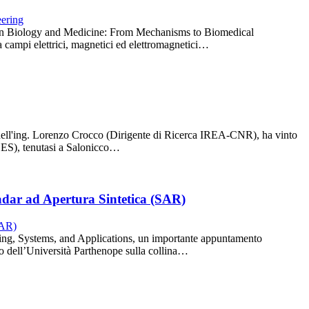
lds in Biology and Medicine: From Mechanisms to Biomedical
ra campi elettrici, magnetici ed elettromagnetici…
 dell'ing. Lorenzo Crocco (Dirigente di Ricerca IREA-CNR), ha vinto
ACES), tenutasi a Salonicco…
adar ad Apertura Sintetica (SAR)
ing, Systems, and Applications, un importante appuntamento
o dell’Università Parthenope sulla collina…