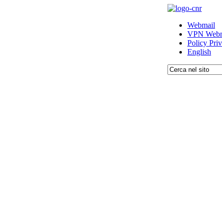
Webmail
VPN Webm
Policy Pri
English