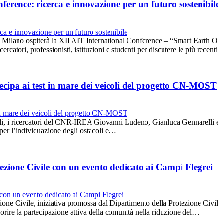
erence: ricerca e innovazione per un futuro sostenibil
lano ospiterà la XII AIT International Conference – “Smart Earth Obs
rcatori, professionisti, istituzioni e studenti per discutere le più recen
cipa ai test in mare dei veicoli del progetto CN-MOST
oli, i ricercatori del CNR-IREA Giovanni Ludeno, Gianluca Gennarelli e
i per l’individuazione degli ostacoli e…
ezione Civile con un evento dedicato ai Campi Flegrei
one Civile, iniziativa promossa dal Dipartimento della Protezione Civile
 favorire la partecipazione attiva della comunità nella riduzione del…