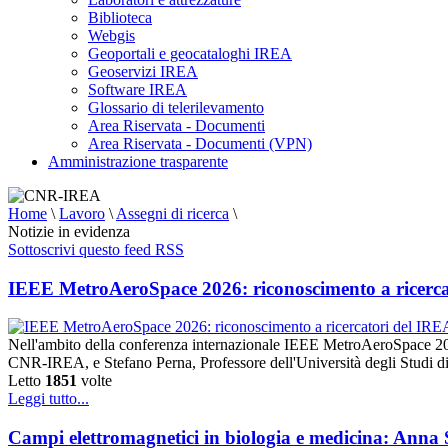
Biblioteca
Webgis
Geoportali e geocataloghi IREA
Geoservizi IREA
Software IREA
Glossario di telerilevamento
Area Riservata - Documenti
Area Riservata - Documenti (VPN)
Amministrazione trasparente
Home
\
Lavoro
\
Assegni di ricerca
\
Notizie in evidenza
Sottoscrivi questo feed RSS
IEEE MetroAeroSpace 2026: riconoscimento a ricerca
Nell'ambito della conferenza internazionale IEEE MetroAeroSpace 20
CNR-IREA, e Stefano Perna, Professore dell'Università degli Studi di
Letto
1851
volte
Leggi tutto...
Campi elettromagnetici in biologia e medicina: Anna