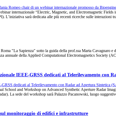
il webinar internazionale “Electric, Magnetic, and Electromagnetic Fie
 L’iniziativa sarà dedicata alle più recenti ricerche sulle interazioni t
 di Roma "La Sapienza" sotto la guida della prof.ssa Marta Cavagnaro e
erenza annuale della Applied Computational Electromagnetics Society (
azionale IEEE-GRSS dedicati al Telerilevamento con R
ional School and Workshop on Advanced Synthetic Aperture Radar Imag
Radar). La sede del workshop sarà Palazzo Pacanowski, luogo suggestiv
l monitoraggio di edifici e infrastrutture