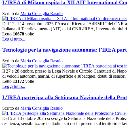
L’IREA di Milano ospita la XII AIT International Conf
Scritto da
Maria Consiglia Rasulo
Dal 12 al 14 novembre 2025 l’Area di Ricerca “AdRMi1” del CNR a Mi
Italiana di Telerilevamento (AIT) e dal CNR-IREA, l’evento riunirà rice
Letto
16678
volte
Leggi tutto...
Tecnologie per la navigazione autonoma: l’IREA parte
Scritto da
Maria Consiglia Rasulo
Il 27 e 28 ottobre, presso la Lega Navale e Circolo Canottieri di Nap
di veicoli autonomi marini, di superficie e subacquei, dotati di sensor
Letto
13172
volte
Leggi tutto...
L’IREA partecipa alla Settimana Nazionale della Prot
Scritto da
Maria Consiglia Rasulo
Dal 5 al 13 ottobre 2025 si svolge la Settimana Nazionale della Protezi
resilienza, sensibilizzare i cittadini sui rischi presenti sul territorio e