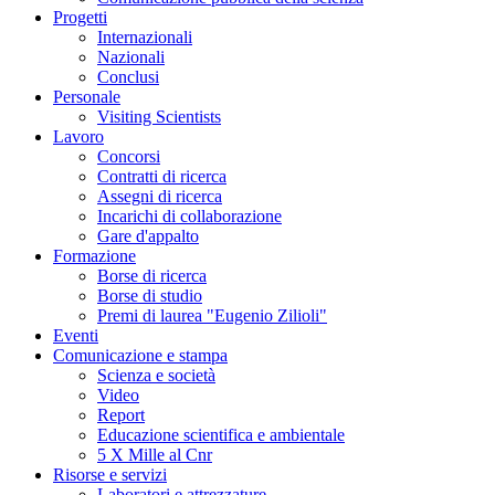
Progetti
Internazionali
Nazionali
Conclusi
Personale
Visiting Scientists
Lavoro
Concorsi
Contratti di ricerca
Assegni di ricerca
Incarichi di collaborazione
Gare d'appalto
Formazione
Borse di ricerca
Borse di studio
Premi di laurea "Eugenio Zilioli"
Eventi
Comunicazione e stampa
Scienza e società
Video
Report
Educazione scientifica e ambientale
5 X Mille al Cnr
Risorse e servizi
Laboratori e attrezzature