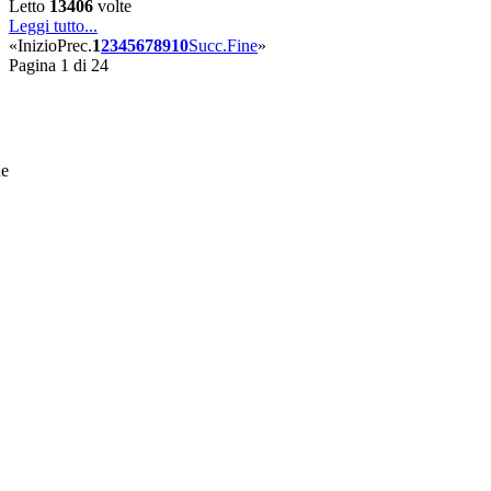
Letto
13406
volte
Leggi tutto...
«
Inizio
Prec.
1
2
3
4
5
6
7
8
9
10
Succ.
Fine
»
Pagina 1 di 24
he