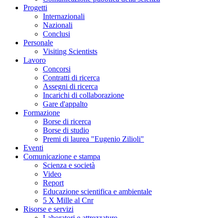
Progetti
Internazionali
Nazionali
Conclusi
Personale
Visiting Scientists
Lavoro
Concorsi
Contratti di ricerca
Assegni di ricerca
Incarichi di collaborazione
Gare d'appalto
Formazione
Borse di ricerca
Borse di studio
Premi di laurea "Eugenio Zilioli"
Eventi
Comunicazione e stampa
Scienza e società
Video
Report
Educazione scientifica e ambientale
5 X Mille al Cnr
Risorse e servizi
Laboratori e attrezzature