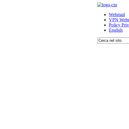
Webmail
VPN Webm
Policy Pri
English