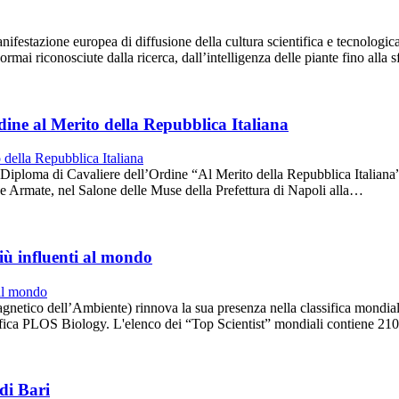
estazione europea di diffusione della cultura scientifica e tecnologic
i riconosciute dalla ricerca, dall’intelligenza delle piante fino alla sfi
dine al Merito della Repubblica Italiana
iploma di Cavaliere dell’Ordine “Al Merito della Repubblica Italiana” 
ze Armate, nel Salone delle Muse della Prefettura di Napoli alla…
 più influenti al mondo
etico dell’Ambiente) rinnova la sua presenza nella classifica mondiale d
entifica PLOS Biology. L'elenco dei “Top Scientist” mondiali contiene 21
 di Bari