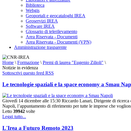
Biblioteca
Webgis
Geoportali e geocataloghi IREA
Geoservizi IREA
Software IREA
Glossario di telerilevamento
Area Riservata - Documenti
Area Riservata - Documenti (VPN)
Amministrazione trasparente
Home
\
Formazione
\
Premi di laurea "Eugenio Zilioli"
\
Notizie in evidenza
Sottoscrivi questo feed RSS
Le tecnologie spaziali e la space economy a Smau Nap
Giovedì 14 dicembre alle 15:30 Riccardo Lanari, Dirigente di ricerca 
Napoli, l’appuntamento di riferimento per tutte le imprese che voglion
Letto
39942
volte
Leggi tutto...
L'Irea a Futuro Remoto 2023