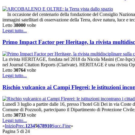
In occasione del centenario della fondazione del Consiglio Nazionale
immagini satellitari di osservazione della Terra, dove natura, luce e t
Letto
38000
volte
Leggi tutto...
Primo Impact Factor per Heritage, la rivista multidisc
La rivista HERITAGE, fondata nel 2018 da Nicola Masini (Cnr-Ispc) e 
nel Journal Citation Reports (Clarivate). HERITAGE è una rivista O
Letto
30764
volte
Leggi tutto...
Rischio vulcanico ai Campi Flegrei: le istituzioni incon
Lunedì 3 luglio a partire dalle 16, presso l’hotel Gli Dei in via Coste
Comune di Pozzuoli, partecipano il Dipartimento di Protezione Civil
Letto
30733
volte
Leggi tutto...
«
Inizio
Prec.
1
2
3
4
5
6
7
8
9
10
Succ.
Fine
»
Pagina 5 di 24