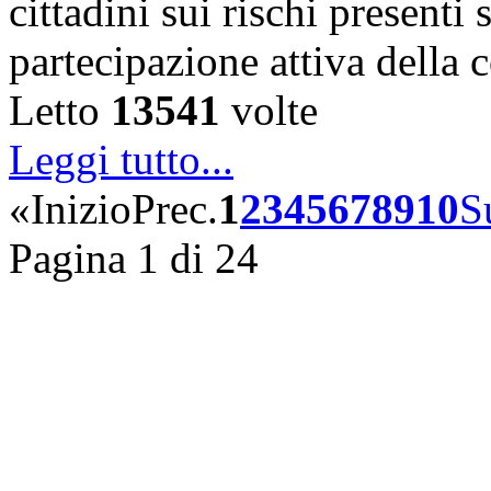
cittadini sui rischi presenti s
partecipazione attiva della
Letto
13541
volte
Leggi tutto...
«
Inizio
Prec.
1
2
3
4
5
6
7
8
9
10
S
Pagina 1 di 24