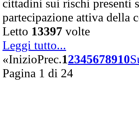
cittadini sui rischi presenti s
partecipazione attiva della
Letto
13397
volte
Leggi tutto...
«
Inizio
Prec.
1
2
3
4
5
6
7
8
9
10
S
Pagina 1 di 24