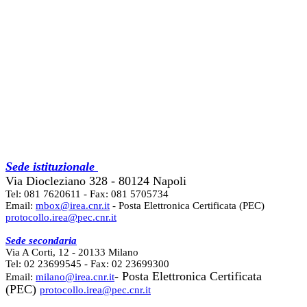
Sede istituzionale
Via Diocleziano 328 - 80124 Napoli
Tel: 081 7620611 - Fax: 081 5705734
Email:
mbox@irea.cnr.it
- Posta Elettronica Certificata (PEC)
protocollo.irea@pec.cnr.it
Sede secondaria
Via A Corti, 12 - 20133 Milano
Tel: 02 23699545 - Fax: 02 23699300
- Posta Elettronica Certificata
Email:
milano@irea.cnr.it
(PEC)
protocollo.irea@pec.cnr.it