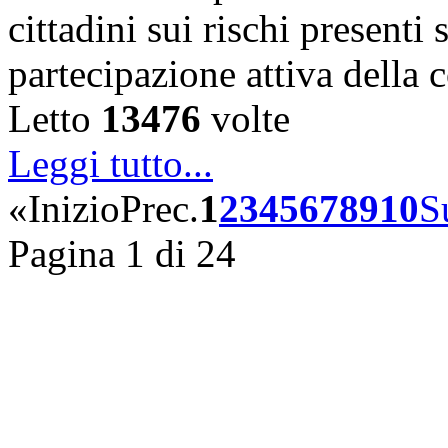
cittadini sui rischi presenti s
partecipazione attiva della
Letto
13476
volte
Leggi tutto...
«
Inizio
Prec.
1
2
3
4
5
6
7
8
9
10
S
Pagina 1 di 24