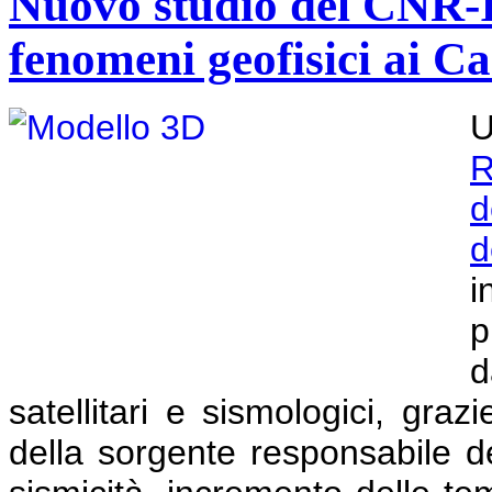
Nuovo studio del CNR-I
fenomeni geofisici ai C
U
R
d
d
i
p
d
satellitari e sismologici, graz
della sorgente responsabile d