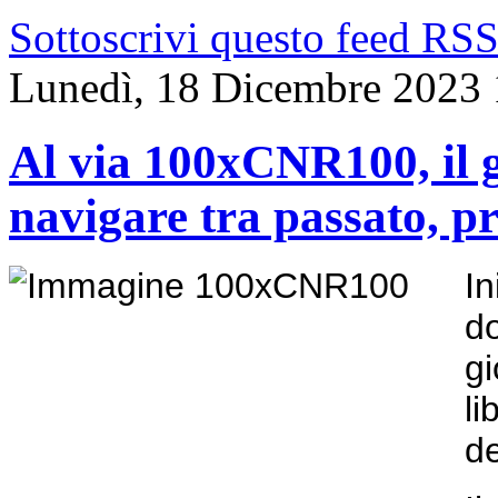
Sottoscrivi questo feed RS
Lunedì, 18 Dicembre 2023 
Al via 100xCNR100, il g
navigare tra passato, p
I
d
g
li
d