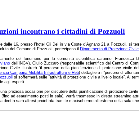
uzioni incontrano i cittadini di Pozzuoli
ire dalle 16, presso l’hotel Gli Dei in via Coste d’Agnano 21 a Pozzuoli, si te
, voluta dal Comune di Pozzuoli, partecipano il
Dipartimento di Protezione Civile
ndamento del fenomeno per la comunità scientifica saranno: Francesca Bian
uviano
dell’INGV), Giulio Zuccaro (responsabile scientifico del Centro di C
ione Civile illustrerà “il percorso della pianificazione di protezione civile de
nzia Campana Mobilità Infrastrutture e Reti
) dettaglierà i “percorsi di allo
ozzuoli
si soffermerà sulle “attività di protezione civile a livello locale”. Al ter
e agli esperti.
 una preziosa occasione per discutere della pianificazione di protezione civile 
ini (fino ad esaurimento posti in sala), verrà trasmesso in diretta streaming at
a diretta sarà altresì proiettata tramite maxischermo all’esterno della sala che