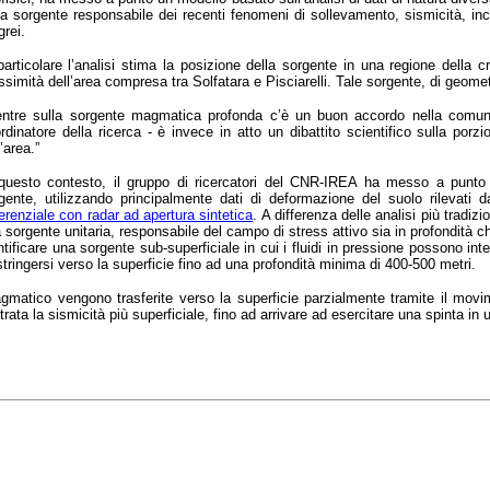
la sorgente responsabile dei recenti fenomeni di sollevamento, sismicità, i
grei.
particolare l’analisi stima la posizione della sorgente in una regione della
ssimità dell’area compresa tra Solfatara e Pisciarelli. Tale sorgente, di geomet
ntre sulla sorgente magmatica profonda c’è un buon accordo nella comuni
rdinatore della ricerca - è invece in atto un dibattito scientifico sulla por
l’area.”
questo contesto, il gruppo di ricercatori del CNR-IREA ha messo a punto 
gente, utilizzando principalmente dati di deformazione del suolo rilevati da
ferenziale con radar ad apertura sintetica
. A differenza delle analisi più tradiz
 sorgente unitaria, responsabile del campo di stress attivo sia in profondità che
ntificare una sorgente sub-superficiale in cui i fluidi in pressione possono inte
tringersi verso la superficie fino ad una profondità minima di 400-500 metri.
matico vengono trasferite verso la superficie parzialmente tramite il movime
strata la sismicità più superficiale, fino ad arrivare ad esercitare una spinta i