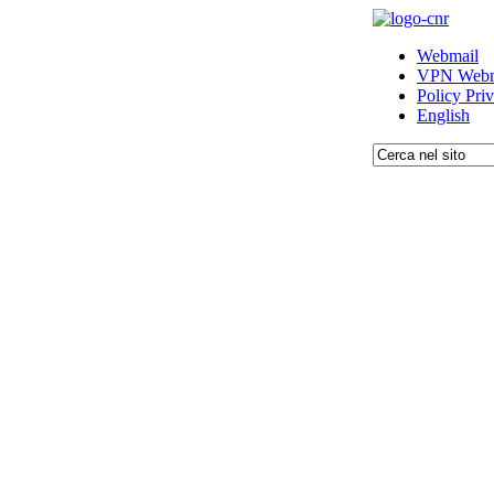
Webmail
VPN Webm
Policy Pri
English