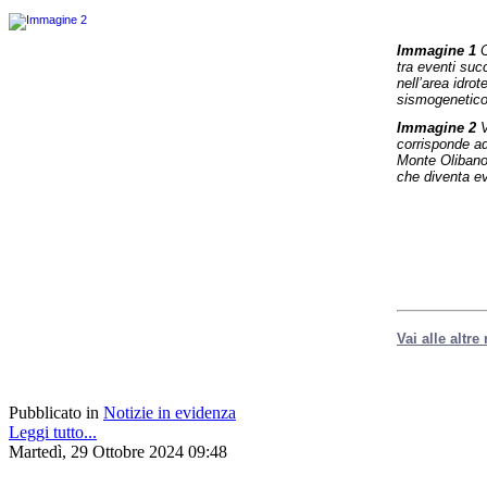
Immagine 1
C
tra eventi suc
nell’area idro
sismogenetic
Immagine 2
V
corrisponde ad
Monte Olibano,
che diventa ev
Vai alle altre
Pubblicato in
Notizie in evidenza
Leggi tutto...
Martedì, 29 Ottobre 2024 09:48