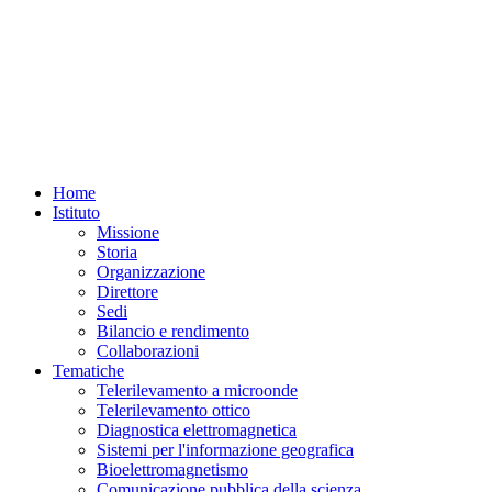
Uno
studio
congiunto
tra
ricercatori
dell’
Istituto
Nazionale
di
Home
Geofisica
Istituto
e
Vulcanologia
Missione
(INGV)
e
Storia
dell’
Istituto
Organizzazione
per
Direttore
il
Sedi
Rilevamento
Elettromagnetico
Bilancio e rendimento
dell’Ambiente
del
Consiglio
Collaborazioni
Nazionale
Tematiche
delle
Telerilevamento a microonde
Ricerche
(CNR-
Telerilevamento ottico
IREA)
ha
Diagnostica elettromagnetica
identificato
Sistemi per l'informazione geografica
segnali
Bioelettromagnetismo
sismici
Comunicazione pubblica della scienza