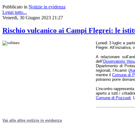
a
Pubblicato in
Notizie in evidenza
fasi
critiche
Leggi tutto...
di
Venerdì, 30 Giugno 2023 21:27
unrest
(agitazione).
Rischio vulcanico ai Campi Flegrei: le istit
Questo
suggerisce
che
Lunedì 3 luglio a part
i
Flegrei. All’iniziativa
fenomeni
sismici
A relazionare sull’a
osservati
dell’
Osservatorio Ves
potrebbero
Dipartimento di Protez
essere
regionali, l’Acamir (
Age
potenziali
mentre il
Comune di P
indicatori
potranno porre domand
di
cambiamenti
significativi
L’incontro rappresenta
nelle
aperto a tutti i cittad
condizioni
Comune di Pozzuoli
.
L
fisiche
del
sistema
idrotermale
della
Vai alle altre notizie in evidenza
caldera
flegrea.