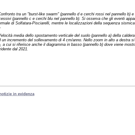
onfronto tra un "burst-like swarm" (pannello d e cerchi rossi nel pannello b) e
cessivi (pannello c e cerchi blu nel pannello b). Si osserva che gli eventi appa
termale di Solfatara-Pisciarelli, mentre le localizzazioni della sequenza sismic
o
elocità media dello spostamento verticale del suolo (pannello a) della caldera
 un incremento del sollevamento di 4 cm/anno. Nello zoom in alto a destra si e
 a cui si riferisce anche il diagramma in basso (pannello b) dove viene mostrat
idente dal 2021.
 notizie in evidenza