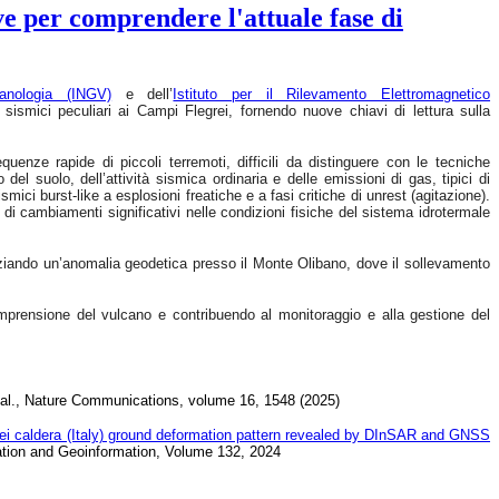
e per comprendere l'attuale fase di
anologia (INGV)
e dell’
Istituto per il Rilevamento Elettromagnetico
sismici peculiari ai Campi Flegrei, fornendo nuove chiavi di lettura sulla
uenze rapide di piccoli terremoti, difficili da distinguere con le tecniche
el suolo, dell’attività sismica ordinaria e delle emissioni di gas, tipici di
smici burst-like a esplosioni freatiche e a fasi critiche di unrest (agitazione).
di cambiamenti significativi nelle condizioni fisiche del sistema idrotermale
nziando un’anomalia geodetica presso il Monte Olibano, dove il sollevamento
 comprensione del vulcano e contribuendo al monitoraggio e alla gestione del
et al., Nature Communications, volume 16, 1548 (2025)
rei caldera (Italy) ground deformation pattern revealed by DInSAR and GNSS
rvation and Geoinformation, Volume 132, 2024