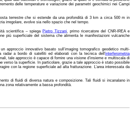
ncremento delle temperature e variazione dei parametri geochimici nei Campi
 crosta terrestre che si estende da una profondità di 3 km a circa 500 m in
ria irregolare, evolve sia nello spazio che nel tempo.
tà scientifica – spiega
Pietro Tizzani
, primo ricercatore del CNR-IREA e
zione più superficiale del sistema che alimenta le manifestazioni vulcaniche
un approccio innovativo basato sull’imaging tomografico geodetico multi-
 radar a bordo di satelliti ed elaborati con la tecnica dell'
interferometria
ionali, tale approccio è capace di fornire una visione d’insieme e multiscala di
 verso la superficie. In particolare, grazie a tale approccio è stato possibile
ragire con la regione superficiale ad alta fratturazione. L’area interessata da
nto di fluidi di diversa natura e composizione. Tali fluidi si incanalano in
n una zona relativamente a bassa profondità.