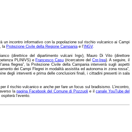
rrà un incontro informativo con la popolazione sul rischio vulcanico ai Campi
, la
Protezione Civile della Regione Campania
e l’
INGV
.
co (direttrice del dipartimento vulcani Ingv), Mauro Di Vito (direttore
ompetenza PLINIVS) e
Francesco Casu
(ricercatore del
Cnr-Irea
). A seguire, il
ll’area flegrea”, la Protezione Civile della Campania interverrà sugli aspetti
ntanamento dei Campi Flegrei in modalità assistita ed autonoma in zona rossa”,
mine degli interventi e prima delle conclusioni finali, i cittadini presenti in sala
per il rischio vulcanico e anche per fare un focus sul bradisismo. L’incontro,
traverso la
pagina Facebook del Comune di Pozzuoli
e il
canale YouTube del
 ospiterà l’evento.