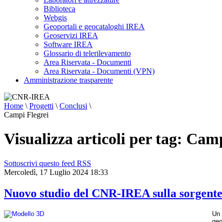
sciami
Biblioteca
sismici
burst-
Webgis
like,
Geoportali e geocataloghi IREA
caratterizzati
Geoservizi IREA
da
Software IREA
sequenze
Glossario di telerilevamento
rapide
di
Area Riservata - Documenti
piccoli
Area Riservata - Documenti (VPN)
terremoti,
Amministrazione trasparente
difficili
da
distinguere
Home
\
Progetti
\
Conclusi
\
con
le
Campi Flegrei
tecniche
tradizionali.
Visualizza articoli per tag: Cam
Parallelamente,
si
è
osservata
Sottoscrivi questo feed RSS
un’accelerazione
Mercoledì, 17 Luglio 2024 18:33
dei
fenomeni
di
Nuovo studio del CNR-IREA sulla sorgente 
sollevamento
del
suolo,
Un 
dell’attività
geo