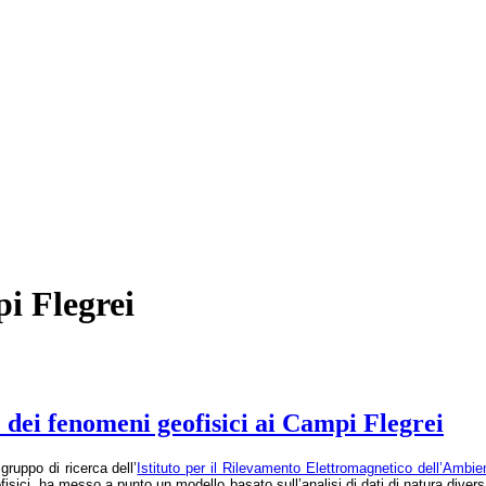
pi Flegrei
dei fenomeni geofisici ai Campi Flegrei
gruppo di ricerca dell’
Istituto per il Rilevamento Elettromagnetico dell’Ambi
fisici, ha messo a punto un modello basato sull’analisi di dati di natura diversa,