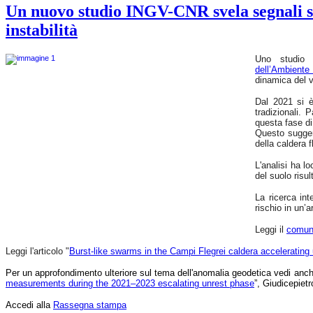
Un nuovo studio INGV-CNR svela segnali si
La
ricerca
instabilità
integra
approcci
geofisici,
Uno studio c
geochimici,
dell’Ambient
geodetici
dinamica del v
e
satellitari,
Dal 2021 si è 
migliorando
tradizionali. 
la
questa fase di 
comprensione
Questo suggeri
del
della caldera f
vulcano
e
L'analisi ha l
contribuendo
del suolo risul
al
monitoraggio
La ricerca int
e
rischio in un’
alla
gestione
Leggi il
comun
del
rischio
in
Leggi l'articolo "
Burst-like swarms in the Campi Flegrei caldera accelerating
un’area
densamente
Per un approfondimento ulteriore sul tema dell'anomalia geodetica vedi anche
popolata.
measurements during the 2021–2023 escalating unrest phase
”, Giudicepiet
Accedi alla
Rassegna stampa