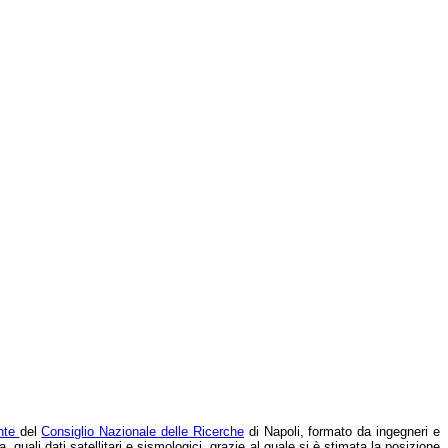
ente
del
Consiglio Nazionale delle Ricerche
di Napoli, formato da ingegneri e
 quali dati satellitari e sismologici, grazie al quale si è stimata la posizione