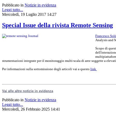
L'analisi
Pubblicato in
Notizie in evidenza
ha
Leggi tutto...
localizzato
Mercoledì, 19 Luglio 2017 14:27
queste
sequenze
nell’area
Special Issue della rivista Remote Sensing
del
principale
campo
Francesco Sold
idrotermale,
Analysis and M
evidenziando
un’anomalia
Scopo di questo
geodetica
dell'interazion
presso
multipiattafor
il
strumentazioni integrate per il monitoraggio multi-scala di aree soggette a elevati 
Monte
Olibano,
dove
Per informazioni sulla sottomissione degli articoli vai a questo
link
il
sollevamento
del
suolo
risulta
Vai alle altre notizie in evidenza
più
lento
Pubblicato in
Notizie in evidenza
rispetto
alle
Leggi tutto...
zone
Mercoledì, 26 Febbraio 2025 14:41
circostanti.