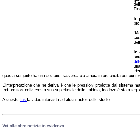
sismica
del
ordinaria
Fle
e
delle
In 
emissioni
pro
di
gas,
“Me
tipici
coo
di
del
questa
fase
In 
di
sor
attività.
dif
Studi
una
condotti
ide
in
questa sorgente ha una sezione trasversa più ampia in profondità per poi res
altri
contesti
L’interpretazione che ne deriva è che le pressioni prodotte dal sistema mag
vulcanici
fratturazioni della crosta sub-superficiale della caldera, laddove è stata regi
hanno
associato
A questo
link
la video intervista ad alcuni autori dello studio.
gli
sciami
sismici
burst-
like
a
Vai alle altre notizie in evidenza
esplosioni
freatiche
e