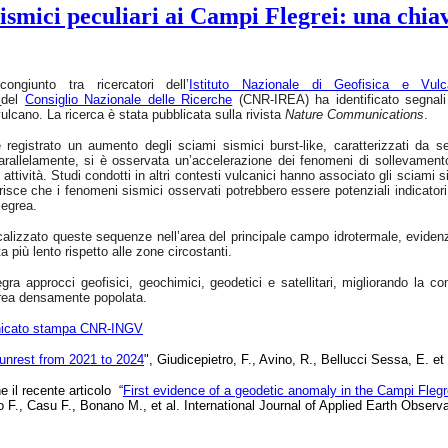
smici peculiari ai Campi Flegrei: una chiav
ongiunto tra ricercatori dell’
Istituto Nazionale di Geofisica e Vulc
e
del
Consiglio Nazionale delle Ricerche
(CNR-IREA) ha identificato segnali 
ulcano. La ricerca è stata pubblicata sulla rivista
Nature Communications
.
registrato un aumento degli sciami sismici burst-like, caratterizzati da seq
Parallelamente, si è osservata un’accelerazione dei fenomeni di sollevamento d
attività. Studi condotti in altri contesti vulcanici hanno associato gli sciami si
sce che i fenomeni sismici osservati potrebbero essere potenziali indicatori 
legrea.
ocalizzato queste sequenze nell’area del principale campo idrotermale, evide
ta più lento rispetto alle zone circostanti.
egra approcci geofisici, geochimici, geodetici e satellitari, migliorando la
area densamente popolata.
icato stampa CNR-INGV
 unrest from 2021 to 2024
", Giudicepietro, F., Avino, R., Bellucci Sessa, E. 
 il recente articolo “
First evidence of a geodetic anomaly in the Campi Fleg
ro F., Casu F., Bonano M., et al. International Journal of Applied Earth Obse