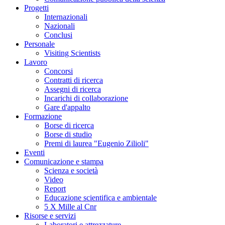
Progetti
Internazionali
Nazionali
Conclusi
Personale
Visiting Scientists
Lavoro
Concorsi
Contratti di ricerca
Assegni di ricerca
Incarichi di collaborazione
Gare d'appalto
Formazione
Borse di ricerca
Borse di studio
Premi di laurea "Eugenio Zilioli"
Eventi
Comunicazione e stampa
Scienza e società
Video
Report
Educazione scientifica e ambientale
5 X Mille al Cnr
Risorse e servizi
Laboratori e attrezzature