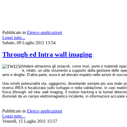
Pubblicato in
Elenco applicazioni
Leggi tutto...
Sabato, 09 Luglio 2011 13:54
Through ed Intra wall imaging
Vedere attraverso gli ostacoli, come muri, porte e materiali opa
è, infatti, un utile strumento a supporto della gestione delle op
armi e droghe. D’altra parte, essa è ad elevato impatto nelle azioni di soccors
Una simile potenzialità sta, oggigiorno, diventando sempre più una reale possi
ricerca IREA è focalizzata sullo sviluppo e nella validazione, in casi realis
fisica (through- ed inta- wall imaging, il motion tracking e la tunnel detect
illuminati da un campo elettromagnetico incidente, in informazioni accurate e
Pubblicato in
Elenco applicazioni
Leggi tutto...
Venerdì, 15 Luglio 2011 15:57