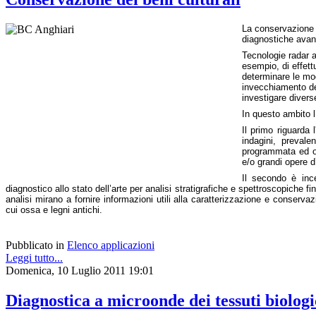
La conservazione d
diagnostiche avanz
Tecnologie radar a
esempio, di effett
determinare le mod
invecchiamento dei
investigare diver
s
In questo ambito l’
Il prim
o riguarda 
indagini, prevale
programmata ed o
e/o grandi opere d
Il secondo è ince
diagnostico allo stato dell’arte per analisi stratigrafiche e spettroscopiche f
analisi mirano a fornire informazioni utili alla caratterizzazione e conservaz
cui ossa e legni antichi.
Pubblicato in
Elenco applicazioni
Leggi tutto...
Domenica, 10 Luglio 2011 19:01
Diagnostica a microonde dei tessuti biologi