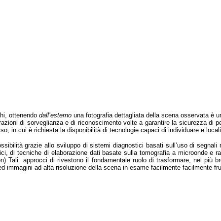
chi, ottenendo
dall’esterno
una fotografia dettagliata della scena osservata è una
erazioni di sorveglianza e di riconoscimento volte a garantire la sicurezza di p
o, in cui è richiesta la disponibilità di tecnologie capaci di individuare e loc
bilità grazie allo sviluppo di sistemi diagnostici basati sull’uso di segnali n
tici, di tecniche di elaborazione dati basate sulla tomografia a microonde e r
ion) Tali approcci di rivestono il fondamentale ruolo di trasformare, nel più br
d immagini ad alta risoluzione della scena in esame facilmente facilmente frui