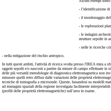
Alcuni esempi sono:
- l’identificazione di
- il monitoraggio del
- le esplorazioni plan
- le indagini archeolo
strutture sepolte in 
- nelle le ricerche c
- nella mitigazione del rischio antropico.
In tutti questi ambiti, l'attività di ricerca svolta presso l'IREA mira a
oggetti sepolti e/o nascosti a partire da misure di campo effettuate in
delle più versatili metodologie di diagnostica elettromagnetica non inva
misurare quelli retro diffusi dalle variazioni delle proprietà elettroma
tecniche di tomografia a microonde. Queste, basandosi su modelli matem
ad immagini spaziali della regione investigata facilmente interpretabil
(profili delle proprietà elettromagnetiche) sull’area in esame.