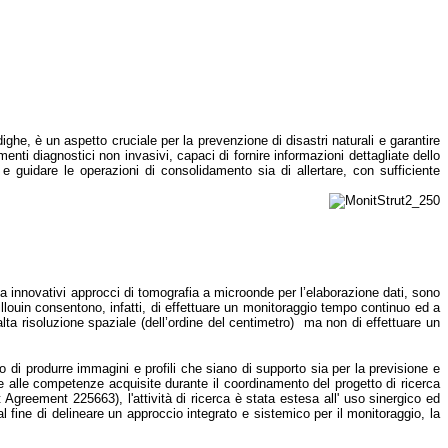
e dighe, è un aspetto cruciale per la prevenzione di disastri naturali e garantire
enti diagnostici non invasivi, capaci di fornire informazioni dettagliate dello
re e guidare le operazioni di consolidamento sia di allertare, con sufficiente
 da innovativi approcci di tomografia a microonde per l’elaborazione dati, sono
Brillouin consentono, infatti, di effettuare un monitoraggio tempo continuo ed a
 alta risoluzione spaziale (dell’ordine del centimetro) ma non di effettuare un
imo di produrre immagini e profili che siano di supporto sia per la previsione e
he alle competenze acquisite durante il coordinamento del progetto di ricerca
reement 225663), l'attività di ricerca è stata estesa all' uso sinergico ed
 al fine di delineare un approccio integrato e sistemico per il monitoraggio, la