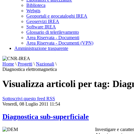
Biblioteca
Webgis
Geoportali e geocataloghi IREA
Geoservizi IREA
Software IREA
Glossario di telerilevamento
Area Riservata - Documenti
Area Riservata - Documenti (VPN)
Amministrazione trasparente
Home
\
Progetti
\
Nazionali
\
Diagnostica elettromagnetica
Visualizza articoli per tag: Dia
Sottoscrivi questo feed RSS
Venerdì, 08 Luglio 2011 11:54
Diagnostica sub-superficiale
Investigare e caratte