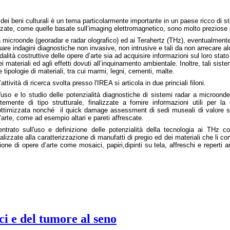
ei beni culturali è un tema particolarmente importante in un paese ricco di sto
ate, come quelle basate sull’imaging elettromagnetico, sono molto preziose pe
 microonde (georadar e radar olografico) ed ai Terahertz (THz), eventualmente
uare indagini diagnostiche non invasive, non intrusive e tali da non arrecare a
alità costruttive delle opere d’arte sia ad acquisire informazioni sul loro stat
 materiali ed agli effetti dovuti all’inquinamento ambiental
e. Inoltre, tali sis
e tipologie di materiali, tra cui marmi, legni, cementi, malte.
attività di ricerca svolta presso l'IREA si articola in due p
rinciali filoni.
l'uso e lo studio delle potenzialità diagnostiche di sistemi radar a microonde
ntemente di tipo strutturale, finalizzate a fornire informazioni utili per l
ttimizzata nonché il quick damage assessment di sedi museali di v
alore s
’arte, come ad esempio altari
e pareti affrescate.
ntrato sull'uso e definizione delle potenzialità della tecnologia ai THz 
inalizzate alla caratterizzazione di manufatti di pregio ed dei materiali che li 
ione di opere d’arte come mosaici, papiri,dipinti su tela, affreschi e reperti ar
ci e del tumore al seno