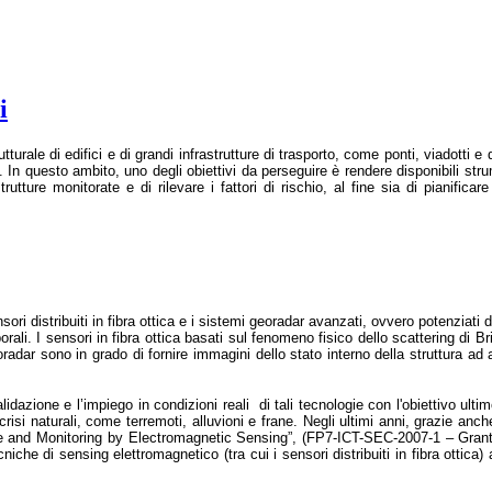
i
rutturale di edifici e di grandi infrastrutture di trasporto, come ponti, viadotti 
In questo ambito, uno degli obiettivi da perseguire è rendere disponibili strum
rutture monitorate e di rilevare i fattori di rischio, al fine sia di pianifica
ori distribuiti in fibra ottica e i sistemi georadar avanzati, ovvero potenziati
porali. I sensori in fibra ottica basati sul fenomeno fisico dello scattering di 
oradar sono in grado di fornire immagini dello stato interno della struttura ad
validazione e l’impiego in condizioni reali
di tali tecnologie con l'obiettivo ult
si naturali, come terremoti, alluvioni e frane. Negli ultimi anni, grazie anc
 and Monitoring by Electromagnetic Sensing”, (FP7-ICT-SEC-2007-1 – Grant Ag
cniche di sensing elettromagnetico (tra cui i sensori distribuiti in fibra ottica)