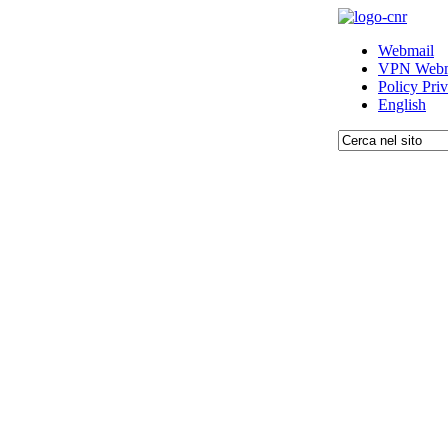
Webmail
VPN Webm
Policy Pri
English