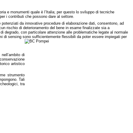
ria e monumenti quale è l’Italia; per questo lo sviluppo di tecniche
r i contributi che possono dare al settore.
 potenziati da innovative procedure di elaborazione dati, consentono, ad
lcun rischio di deterioramento del bene in esame finalizzate sia a
o di degrado, con particolare attenzione alle problematiche legate al normale
temi di sensing sono sufficientemente flessibili da poter essere impiegati per
 nell’ambito di
a conservazione
torico artistico
come strumento
compongono. Tali
cheologici, tra