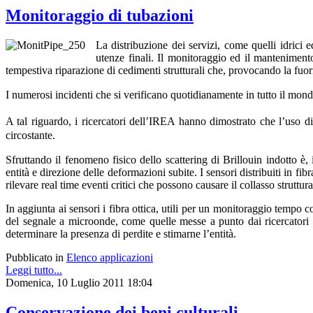
Monitoraggio di tubazioni
La distribuzione dei servizi, come quelli idrici e
utenze finali. Il monitoraggio ed il mantenimento 
tempestiva riparazione di cedimenti strutturali che, provocando la fuor
I numerosi incidenti che si verificano quotidianamente in tutto il mond
A tal riguardo, i ricercatori dell’IREA hanno dimostrato che l’uso di 
circostante.
Sfruttando il fenomeno fisico dello scattering di Brillouin indotto è,
entità e direzione delle deformazioni subite. I sensori distribuiti in fib
rilevare real time eventi critici che possono causare il collasso struttura
In aggiunta ai sensori i fibra ottica, utili per un monitoraggio tempo c
del segnale a microonde, come quelle messe a punto dai ricercatori de
determinare la presenza di perdite e stimarne l’entità.
Pubblicato in
Elenco applicazioni
Leggi tutto...
Domenica, 10 Luglio 2011 18:04
Conservazione dei beni culturali