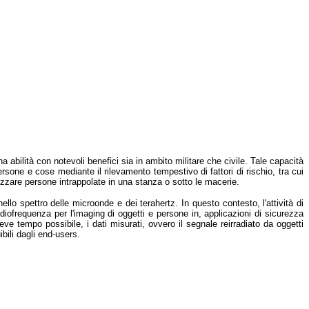
 abilità con notevoli benefici sia in ambito militare che civile. Tale capacità
ersone e cose mediante il rilevamento tempestivo di fattori di rischio, tra cui
alizzare persone intrappolate in una stanza o sotto le macerie.
ello spettro delle microonde e dei terahertz. In questo contesto, l'attività di
adiofrequenza per l'imaging di oggetti e persone in, applicazioni di sicurezza
eve tempo possibile, i dati misurati, ovvero il segnale reirradiato da oggetti
bili dagli end-users.