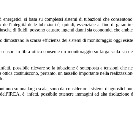
d energetici, si basa su complessi sistemi di tubazioni che consentono il
dell’integrità delle tubazioni è, quindi, essenziale al fine di garantire
iuscita di fluidi, possono causare ingenti danni sia economici che ambien
o dimostrano la scarsa efficienza dei sistemi di monitoraggio oggi esisten
sensori in fibra ottica consente un monitoraggio su larga scala sia dell
 infatti, possibile rilevare se la tubazione è sottoposta a tensioni ch
ra ottica costituiscono, pertanto, un tassello importante nella realizzazio
le.
ontinuo su una larga scala, sono da considerare i sistemi diagnostici pun
ll’IREA, è, infatti, possibile ottenere immagini ad alta risoluzione de