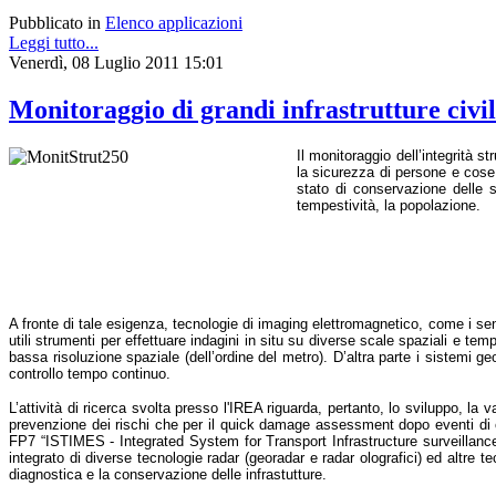
Pubblicato in
Elenco applicazioni
Leggi tutto...
Venerdì, 08 Luglio 2011 15:01
Monitoraggio di grandi infrastrutture civil
Il monitoraggio dell’integrità st
la sicurezza di persone e cose. 
stato di conservazione delle st
tempestività, la popolazione.
A fronte di tale esigenza, tecnologie di imaging elettromagnetico, come i sens
utili strumenti per effettuare indagini in situ su diverse scale spaziali e tem
bassa risoluzione spaziale (dell’ordine del metro). D’altra parte i sistemi ge
controllo tempo continuo.
L’attività di ricerca svolta presso l'IREA riguarda, pertanto, lo sviluppo, la 
prevenzione dei rischi che per il quick damage assessment dopo eventi di cri
FP7 “ISTIMES - Integrated System for Transport Infrastructure surveillance
integrato di diverse tecnologie radar (georadar e radar olografici) ed altre te
diagnostica e la conservazione delle infrastutture.