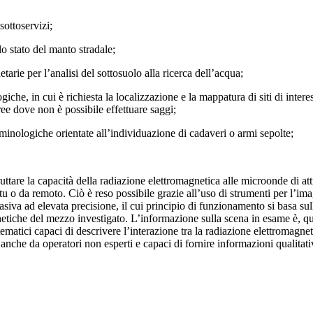
 sottoservizi;
lo stato del manto stradale;
etarie per l’analisi del sottosuolo alla ricerca dell’acqua;
giche, in cui è richiesta la localizzazione e la mappatura di siti di inter
aree dove non è possibile effettuare saggi;
riminologiche orientate all’individuazione di cadaveri o armi sepolte;
 sfruttare la capacità della radiazione elettromagnetica alle microonde di 
 situ o da remoto. Ciò è reso possibile grazie all’uso di strumenti per l’
siva ad elevata precisione, il cui principio di funzionamento si basa sul
gnetiche del mezzo investigato. L’informazione sulla scena in esame è, qui
atici capaci di descrivere l’interazione tra la radiazione elettromagnet
i anche da operatori non esperti e capaci di fornire informazioni qualita