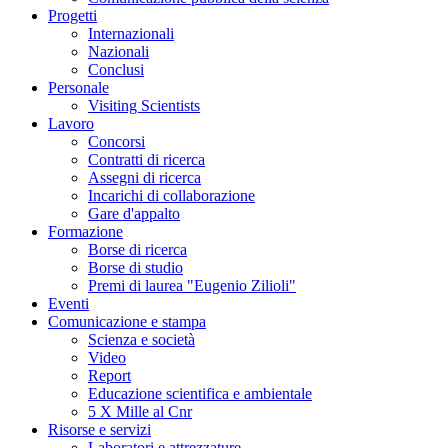
Progetti
Internazionali
Nazionali
Conclusi
Personale
Visiting Scientists
Lavoro
Concorsi
Contratti di ricerca
Assegni di ricerca
Incarichi di collaborazione
Gare d'appalto
Formazione
Borse di ricerca
Borse di studio
Premi di laurea "Eugenio Zilioli"
Eventi
Comunicazione e stampa
Scienza e società
Video
Report
Educazione scientifica e ambientale
5 X Mille al Cnr
Risorse e servizi
Laboratori e attrezzature