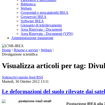
Biblioteca
Webgis
Geoportali e geocataloghi IREA
Geoservizi IREA
Software IREA
Glossario di telerilevamento
Area Riservata - Documenti
Area Riservata - Documenti (VPN)
Amministrazione trasparente
Home
\
Risorse e servizi
\
Webgis
\
Divulgazione scientifica
Visualizza articoli per tag: Divu
Sottoscrivi questo feed RSS
Martedì, 30 Ottobre 2012 13:11
Le deformazioni del suolo rilevate dai satel
Postazione IREA alla