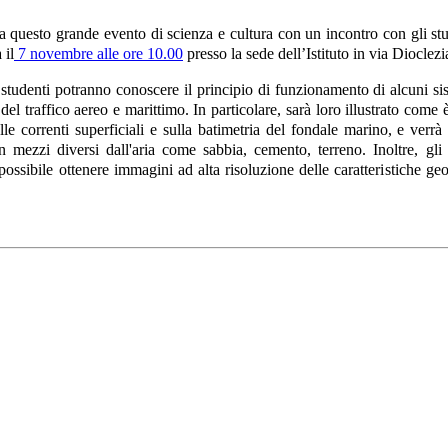
 questo grande evento di scienza e cultura con un incontro con gli st
 il
7 novembre alle ore 10.00
presso la sede dell’Istituto in via Dioclez
i studenti potranno conoscere il principio di funzionamento di alcuni 
 del traffico aereo e marittimo. In particolare, sarà loro illustrato come
le correnti superficiali e sulla batimetria del fondale marino, e verr
in mezzi diversi dall'aria come sabbia, cemento, terreno. Inoltre, gl
ossibile ottenere immagini ad alta risoluzione delle caratteristiche geo