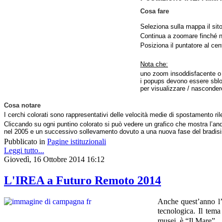
Cosa fare
Seleziona sulla mappa il sito
Continua a zoomare finché no
Posiziona il puntatore al cen
Nota che:
uno zoom insoddisfacente o u
i popups devono essere sbloc
per visualizzare / nasconder
Cosa notare
I cerchi colorati sono rappresentativi delle velocità medie di spostamento rile
Cliccando su ogni puntino colorato si può vedere un grafico che mostra l’an
nel 2005 e un successivo sollevamento dovuto a una nuova fase del bradis
Pubblicato in
Pagine istituzionali
Leggi tutto...
Giovedì, 16 Ottobre 2014 16:12
L'IREA a Futuro Remoto 2014
Anche quest’anno l
tecnologica.
Il tema
musei, è “Il Mare”.