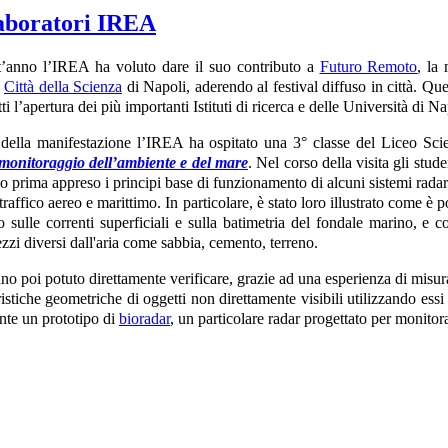
laboratori IREA
’anno l’IREA ha voluto dare il suo contributo a
Futuro Remoto
, la
a
Città della Scienza
di Napoli, aderendo al festival diffuso in città. Qu
tti l’apertura dei più importanti Istituti di ricerca e delle Università di
della manifestazione l’IREA ha ospitato una 3° classe del Liceo Sci
 monitoraggio dell’ambiente e del mare
. Nel corso della visita gli stude
o prima appreso i principi base di funzionamento di alcuni sistemi rada
traffico aereo e marittimo. In particolare, è stato loro illustrato come è 
o sulle correnti superficiali e sulla batimetria del fondale marino, e
zzi diversi dall'aria come sabbia, cemento, terreno.
nno poi potuto direttamente verificare, grazie ad una esperienza di misur
ristiche geometriche di oggetti non direttamente visibili utilizzando essi 
nte un prototipo di
bioradar
, un particolare radar progettato per monitora