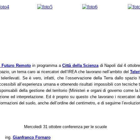
i Futuro Remoto
in programma a
Città della Scienza
di Napoli dal 4 ottobr
spazio, un tema caro ai ricercatori dell’IREA che lavorano nell’ambito del
Tele
 telerilevati. Se è vero, infatti, che l’osservazione della Terra dallo spazi
ssibili all’esperienza umana e ottenendo risultati impossibili con tecniche tr
 responsabili della gestione del territorio (Ministeri e organi di governo come l
zione ed interpretazione. Ed è proprio su questo che lavorano i ricercatori 
rmazioni del suolo, anche dell’ordine del centimetro, e di seguirne l’evoluzi
Mercoledì 31 ottobre
conferenza per le scuole
ing.
Gianfranco Fornaro