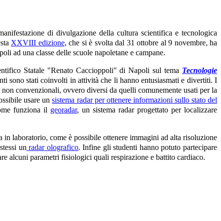
 manifestazione di divulgazione della cultura scientifica e tecnologica
esta
XXVIII edizione
, che si è svolta dal 31 ottobre al 9 novembre, ha
 Napoli ad una classe delle scuole napoletane e campane.
entifico Statale "Renato Caccioppoli" di Napoli sul tema
Tecnologie
nti sono stati coinvolti in attività che li hanno entusiasmati e divertiti. I
r non convenzionali, ovvero diversi da quelli comunemente usati per la
possibile usare un
sistema radar per ottenere informazioni sullo stato del
 come funziona il
georadar
, un sistema radar progettato per localizzare
a in laboratorio, come è possibile ottenere immagini ad alta risoluzione
stessi un
radar olografico
. Infine gli studenti hanno potuto partecipare
re alcuni parametri fisiologici quali respirazione e battito cardiaco.