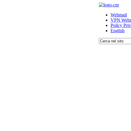
Webmail
VPN Webm
Policy Pri
English