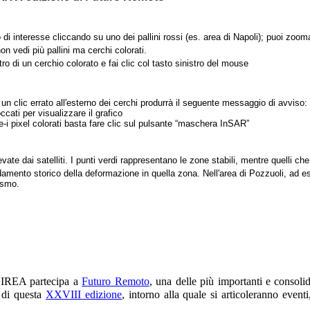
 di interesse cliccando su uno dei pallini rossi (es. area di Napoli); puoi zooma
n vedi più pallini ma cerchi colorati.
tro di un cerchio colorato e fai clic col tasto sinistro del mouse
n clic errato all'esterno dei cerchi produrrà il seguente messaggio di avviso:
cati per visualizzare il grafico
e-i pixel colorati basta fare clic sul pulsante “maschera InSAR”
vate dai satelliti. I punti verdi rappresentano le zone stabili, mentre quelli c
damento storico della deformazione in quella zona. Nell'area di Pozzuoli, ad 
ismo.
’IREA partecipa a
Futuro Remoto
, una delle più importanti e consoli
 di questa
XXVIII edizione
, intorno alla quale si articoleranno eventi,