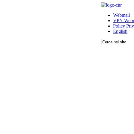
Webmail
VPN Webm
Policy Pri
English