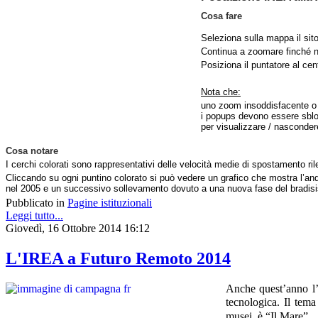
Cosa fare
Seleziona sulla mappa il sito
Continua a zoomare finché no
Posiziona il puntatore al cen
Nota che:
uno zoom insoddisfacente o u
i popups devono essere sbloc
per visualizzare / nasconder
Cosa notare
I cerchi colorati sono rappresentativi delle velocità medie di spostamento rile
Cliccando su ogni puntino colorato si può vedere un grafico che mostra l’an
nel 2005 e un successivo sollevamento dovuto a una nuova fase del bradis
Pubblicato in
Pagine istituzionali
Leggi tutto...
Giovedì, 16 Ottobre 2014 16:12
L'IREA a Futuro Remoto 2014
Anche quest’anno l
tecnologica.
Il tema
musei, è “Il Mare”.