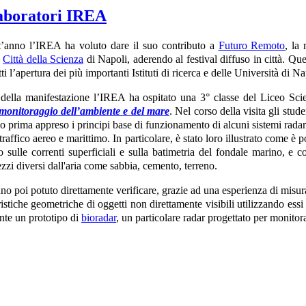
laboratori IREA
’anno l’IREA ha voluto dare il suo contributo a
Futuro Remoto
, la
a
Città della Scienza
di Napoli, aderendo al festival diffuso in città. Qu
tti l’apertura dei più importanti Istituti di ricerca e delle Università di
della manifestazione l’IREA ha ospitato una 3° classe del Liceo Sci
 monitoraggio dell’ambiente e del mare
. Nel corso della visita gli stude
o prima appreso i principi base di funzionamento di alcuni sistemi rada
traffico aereo e marittimo. In particolare, è stato loro illustrato come è 
o sulle correnti superficiali e sulla batimetria del fondale marino, e
zzi diversi dall'aria come sabbia, cemento, terreno.
nno poi potuto direttamente verificare, grazie ad una esperienza di misur
ristiche geometriche di oggetti non direttamente visibili utilizzando essi 
nte un prototipo di
bioradar
, un particolare radar progettato per monitora