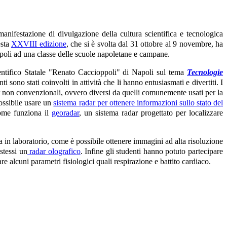
 manifestazione di divulgazione della cultura scientifica e tecnologica
esta
XXVIII edizione
, che si è svolta dal 31 ottobre al 9 novembre, ha
 Napoli ad una classe delle scuole napoletane e campane.
entifico Statale "Renato Caccioppoli" di Napoli sul tema
Tecnologie
nti sono stati coinvolti in attività che li hanno entusiasmati e divertiti. I
r non convenzionali, ovvero diversi da quelli comunemente usati per la
possibile usare un
sistema radar per ottenere informazioni sullo stato del
 come funziona il
georadar
, un sistema radar progettato per localizzare
a in laboratorio, come è possibile ottenere immagini ad alta risoluzione
stessi un
radar olografico
. Infine gli studenti hanno potuto partecipare
re alcuni parametri fisiologici quali respirazione e battito cardiaco.