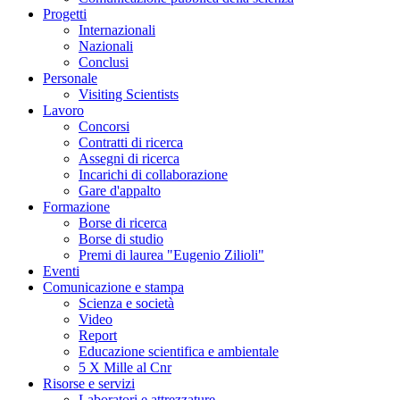
Progetti
Internazionali
Nazionali
Conclusi
Personale
Visiting Scientists
Lavoro
Concorsi
Contratti di ricerca
Assegni di ricerca
Incarichi di collaborazione
Gare d'appalto
Formazione
Borse di ricerca
Borse di studio
Premi di laurea "Eugenio Zilioli"
Eventi
Comunicazione e stampa
Scienza e società
Video
Report
Educazione scientifica e ambientale
5 X Mille al Cnr
Risorse e servizi
Laboratori e attrezzature