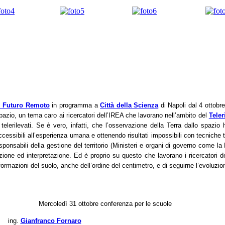
i Futuro Remoto
in programma a
Città della Scienza
di Napoli dal 4 ottobr
spazio, un tema caro ai ricercatori dell’IREA che lavorano nell’ambito del
Tele
 telerilevati. Se è vero, infatti, che l’osservazione della Terra dallo spazi
ssibili all’esperienza umana e ottenendo risultati impossibili con tecniche tr
 responsabili della gestione del territorio (Ministeri e organi di governo come l
zione ed interpretazione. Ed è proprio su questo che lavorano i ricercatori 
rmazioni del suolo, anche dell’ordine del centimetro, e di seguirne l’evoluzi
Mercoledì 31 ottobre
conferenza per le scuole
ing.
Gianfranco Fornaro