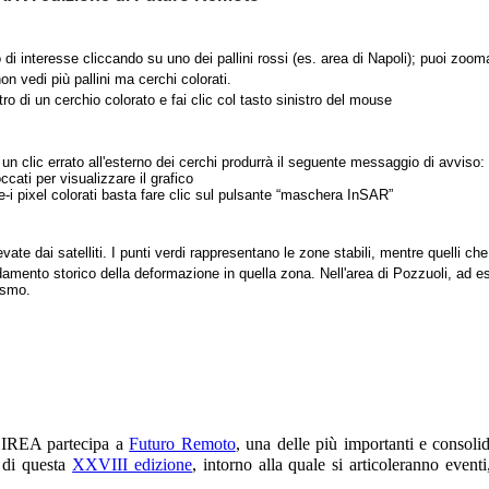
 di interesse cliccando su uno dei pallini rossi (es. area di Napoli); puoi zooma
n vedi più pallini ma cerchi colorati.
tro di un cerchio colorato e fai clic col tasto sinistro del mouse
n clic errato all'esterno dei cerchi produrrà il seguente messaggio di avviso:
cati per visualizzare il grafico
e-i pixel colorati basta fare clic sul pulsante “maschera InSAR”
vate dai satelliti. I punti verdi rappresentano le zone stabili, mentre quelli c
damento storico della deformazione in quella zona. Nell'area di Pozzuoli, ad 
ismo.
’IREA partecipa a
Futuro Remoto
, una delle più importanti e consoli
 di questa
XXVIII edizione
, intorno alla quale si articoleranno eventi,