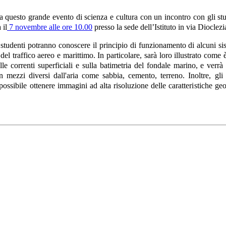
 questo grande evento di scienza e cultura con un incontro con gli st
 il
7 novembre alle ore 10.00
presso la sede dell’Istituto in via Dioclez
i studenti potranno conoscere il principio di funzionamento di alcuni 
 del traffico aereo e marittimo. In particolare, sarà loro illustrato come
le correnti superficiali e sulla batimetria del fondale marino, e verr
in mezzi diversi dall'aria come sabbia, cemento, terreno. Inoltre, gl
ossibile ottenere immagini ad alta risoluzione delle caratteristiche geo