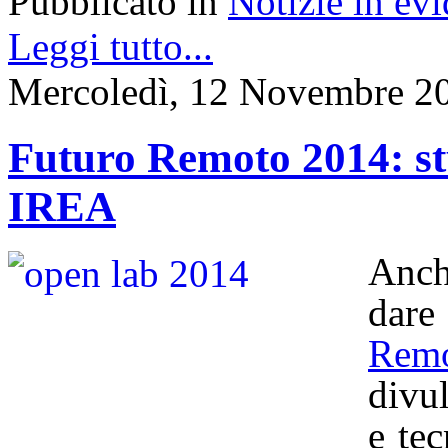
Pubblicato in
Notizie in ev
Leggi tutto...
Mercoledì, 12 Novembre 2
Futuro Remoto 2014: stu
IREA
Anch
dar
Rem
divul
e te