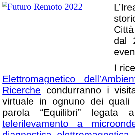
L’Ir
stor
Città
dal 
event
I ric
Elettromagnetico dell’Ambien
Ricerche
condurranno i visita
virtuale in ognuno dei quali
parola “Equilibri” legata 
telerilevamento a microond
diagnostica elettromagnetica
,