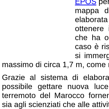
EPOS
per
mappa di
elaborat
ottenere 
che ha or
caso è ri
si immer
massimo di circa 1,7 m, come m
Grazie al sistema di elabor
possibile gettare nuova lu
terremoto del Marocco fornend
sia agli scienziati che alle attiv