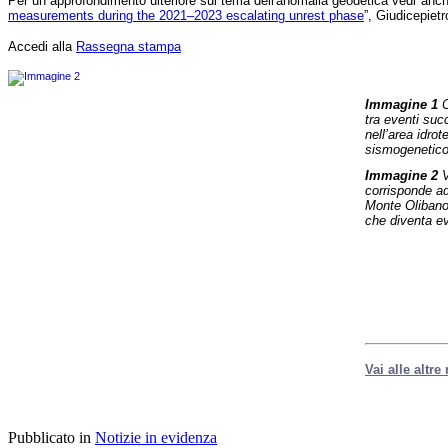
Per un approfondimento ulteriore sul tema dell'anomalia geodetica vedi anche
L'analisi
measurements during the 2021–2023 escalating unrest phase
”, Giudicepiet
ha
localizzato
Accedi alla
Rassegna stampa
queste
sequenze
nell’area
del
Immagine 1
C
principale
tra eventi suc
campo
nell’area idro
idrotermale,
sismogenetic
evidenziando
Immagine 2
V
un’anomalia
corrisponde ad
geodetica
Monte Olibano,
presso
che diventa ev
il
Monte
Olibano,
dove
il
sollevamento
del
suolo
risulta
più
Vai alle altre
lento
rispetto
alle
zone
circostanti.
Pubblicato in
Notizie in evidenza