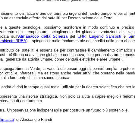
mbiamento climatico è uno dei temi più urgenti del nostro tempo, e per affronta
ibuto essenziale offerto dai satelliti per l’osservazione della Terra.
ie a queste tecnologie, possiamo monitorare in modo continuo e preciso il
zamento delle temperature, scioglimento dei ghiacciai, variazioni del livel
icata sull’
Almanacco della Scienza
del
CNR
,
Eugenio Sansosti
e
Sim
’Ambiente (IREA)
– spiegano il ruolo fondamentale dei satelliti nella lotta al c
ontributo dei satelliti è essenziale per contrastare il cambiamento climatico e
sti. «Offrono una visione globale e continuativa, utile per analizzare le emiss
ali generate da attività umane, come centrali elettriche e aree urbane».
spiega Simona Verde, la varietà di sensori oggi disponibili amplia le potenzia
ri ottici e infrarossi. Ma esistono anche radar attivi che operano nella ban
e alla loro fonte di illuminazione interna».
ntità di dati in tempo quasi reale, utili sia per la ricerca scientifica che per
rappresenta una risorsa strategica. Non solo ci aiuta a capire meglio i fenom
interventi di adattamento.
Terra. Un’osservazione indispensabile per costruire un futuro più sostenibile.
climatico
” di Alessandro Frandi