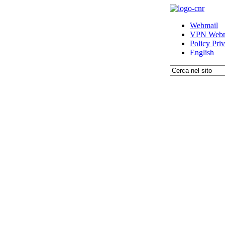
Webmail
VPN Webm
Policy Pri
English