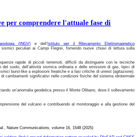
e per comprendere l'attuale fase di
anologia (INGV)
e dell’
Istituto per il Rilevamento Elettromagnetico
sismici peculiari ai Campi Flegrei, fornendo nuove chiavi di lettura sulla
uenze rapide di piccoli terremoti, difficili da distinguere con le tecniche
el suolo, dell’attività sismica ordinaria e delle emissioni di gas, tipici di
smici burst-like a esplosioni freatiche e a fasi critiche di unrest (agitazione).
di cambiamenti significativi nelle condizioni fisiche del sistema idrotermale
nziando un’anomalia geodetica presso il Monte Olibano, dove il sollevamento
 comprensione del vulcano e contribuendo al monitoraggio e alla gestione del
et al., Nature Communications, volume 16, 1548 (2025)