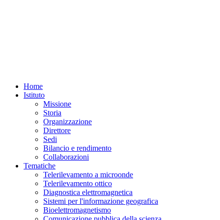
Uno
studio
congiunto
tra
ricercatori
dell’
Istituto
Nazionale
di
Home
Geofisica
Istituto
e
Vulcanologia
Missione
(INGV)
e
Storia
dell’
Istituto
Organizzazione
per
Direttore
il
Sedi
Rilevamento
Elettromagnetico
Bilancio e rendimento
dell’Ambiente
del
Consiglio
Collaborazioni
Nazionale
Tematiche
delle
Telerilevamento a microonde
Ricerche
(CNR-
Telerilevamento ottico
IREA)
ha
Diagnostica elettromagnetica
identificato
Sistemi per l'informazione geografica
segnali
Bioelettromagnetismo
sismici
Comunicazione pubblica della scienza