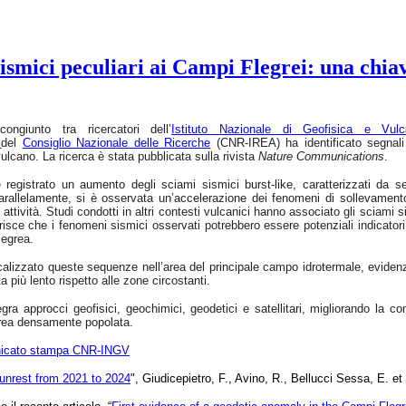
smici peculiari ai Campi Flegrei: una chiav
ongiunto tra ricercatori dell’
Istituto Nazionale di Geofisica e Vulc
e
del
Consiglio Nazionale delle Ricerche
(CNR-IREA) ha identificato segnali 
ulcano. La ricerca è stata pubblicata sulla rivista
Nature Communications
.
registrato un aumento degli sciami sismici burst-like, caratterizzati da seq
Parallelamente, si è osservata un’accelerazione dei fenomeni di sollevamento d
attività. Studi condotti in altri contesti vulcanici hanno associato gli sciami si
sce che i fenomeni sismici osservati potrebbero essere potenziali indicatori 
legrea.
ocalizzato queste sequenze nell’area del principale campo idrotermale, evide
ta più lento rispetto alle zone circostanti.
egra approcci geofisici, geochimici, geodetici e satellitari, migliorando la
area densamente popolata.
icato stampa CNR-INGV
 unrest from 2021 to 2024
", Giudicepietro, F., Avino, R., Bellucci Sessa, E. 