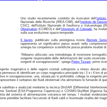
Uno studio recentemente condotto da ricercatori dell’
Istitut
Nazionale delle Ricerche (IREA-CNR), dell’
Instituto de Geoci
CSIC), dell'Istituto Nazionale di Geofisica e Vulcanologia (
Observation
(CCMEO) e dell’
University of Colorado
, ha rivela
sulla sua evoluzione spazio-temporale.
Il lavoro
, pubblicato sulla prestigiosa rivista
Remote Sensi
rappresenta un significativo passo avanti nella comprensio
sinergia tra competenze scientifiche possa produrre risultati di 
“Abbiamo utilizzato una metodologia di inversione tomografi
sorgente responsabile delle deformazioni del suolo osservate 
sorgenti di sovrappressione”, spiega
Pietro Tizzani
, primo rice
 sorgente magmatica e delle regioni crostali sottoposte a stress dovuto al
permesso di identificare un corpo magmatico principale tra i 3 e i 4 km di pro
 in sovrappressione: una, situata più in profondità, collega la sorgente principa
ppresentare il serbatoio dei fluidi idrotermali che alimentano le fumarole di que
i satellitari e analizzati mediante la tecnica DInSAR (Differential Interferome
 come Sentinel (ESA-Programma Copernicus) e COSMO-SkyMed (Agenzia Spazia
ria del sistema di alimentazione vulcanica nel tempo. I risultati evidenzian
egione potrebbe facilitare l'accumulo di fluidi caldi e l'eventuale risalita del mag