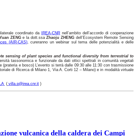
ilaterale coordinato da
IREA-CNR
nell’ambito dell’accordo di cooperazione
Yuan ZENG
e la dott.ssa
Zhaoju ZHENG
dell’Ecosystem Remote Sensing
nces (AIR-CAS)
, cureranno un webinar sul tema delle potenzialità e delle
e sensing of plant species and functional diversity from terrestrial to
ersità tassonomica e funzionale da dati ottici spettrali in comunità vegetali
 (prateria e bosco) L’evento si terrà dalle 09:30 alle 11:30 con trasmissione
riale di Ricerca di Milano 1, Via A. Corti 12 – Milano) e in modalità virtuale
LLA
(
villa.p@irea.cnr.it
)
azione vulcanica della caldera dei Campi