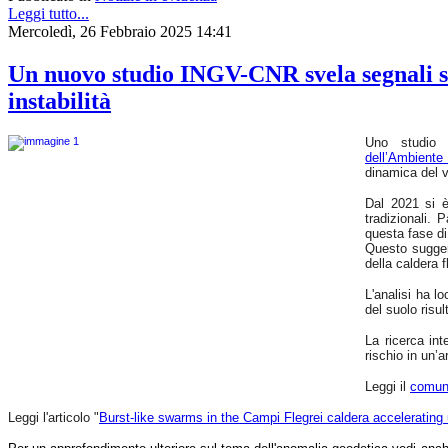
a
Leggi tutto...
fasi
Mercoledì, 26 Febbraio 2025 14:41
critiche
di
Un nuovo studio INGV-CNR svela segnali si
unrest
(agitazione).
instabilità
Questo
suggerisce
che
Uno studio c
i
dell’Ambient
fenomeni
dinamica del v
sismici
osservati
Dal 2021 si è 
potrebbero
tradizionali. 
essere
questa fase di 
potenziali
Questo suggeri
indicatori
della caldera f
di
cambiamenti
significativi
L'analisi ha l
nelle
del suolo risul
condizioni
fisiche
La ricerca int
del
rischio in un’
sistema
idrotermale
Leggi il
comun
della
caldera
Leggi l'articolo "
Burst-like swarms in the Campi Flegrei caldera accelerating
flegrea.