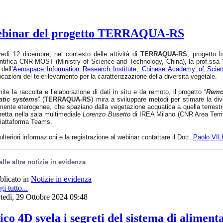
n webinar del progetto TERRAQUA-RS
edì 12 dicembre, nel contesto delle attività di
TERRAQUA-RS
, progetto b
ntifica CNR-MOST (Ministry of Science and Technology, China), la prof.ssa
dell’
Aerospace Information Research Institute, Chinese Academy of Scie
icazioni del telerilevamento per la caratterizzazione della diversità vegetale.
ite la raccolta e l’elaborazione di dati in situ e da remoto, il progetto “
Remot
atic systems
” (
TERRAQUA-RS
) mira a sviluppare metodi per stimare la div
mente eterogenee, che spaziano dalla vegetazione acquatica a quella terrestre
iretta nella sala multimediale
Lorenzo Busetto
di IREA Milano (CNR Area Territo
iattaforma Teams.
ulteriori informazioni e la registrazione al webinar contattare il Dott.
Paolo VI
alle altre notizie in evidenza
blicato in
Notizie in evidenza
i tutto...
tedì, 29 Ottobre 2024 09:48
co 4D svela i segreti del sistema di aliment