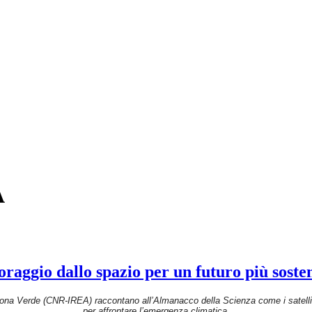
A
oraggio dallo spazio per un futuro più sosten
na Verde (CNR-IREA) raccontano all’Almanacco della Scienza come i satellit
per affrontare l’emergenza climatica