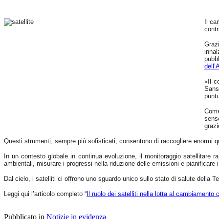
sismica
ordinaria
e
Il ca
delle
contr
emissioni
di
Graz
gas,
innal
tipici
pubbl
di
dell
questa
fase
«Il c
di
Sanso
attività.
puntu
Studi
condotti
Come 
in
senso
altri
grazi
contesti
vulcanici
Questi strumenti, sempre più sofisticati, consentono di raccogliere enormi qua
hanno
associato
In un contesto globale in continua evoluzione, il monitoraggio satellitare 
gli
ambientali, misurare i progressi nella riduzione delle emissioni e pianificare 
sciami
sismici
Dal cielo, i satelliti ci offrono uno sguardo unico sullo stato di salute della 
burst-
like
Leggi qui l’articolo completo “
Il ruolo dei satelliti nella lotta al cambiamento 
a
esplosioni
freatiche
e
Pubblicato in
Notizie in evidenza