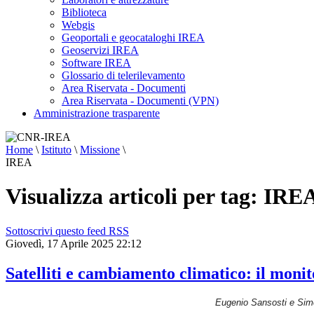
sciami
Biblioteca
sismici
burst-
Webgis
like,
Geoportali e geocataloghi IREA
caratterizzati
Geoservizi IREA
da
Software IREA
sequenze
Glossario di telerilevamento
rapide
di
Area Riservata - Documenti
piccoli
Area Riservata - Documenti (VPN)
terremoti,
Amministrazione trasparente
difficili
da
distinguere
Home
\
Istituto
\
Missione
\
con
le
IREA
tecniche
tradizionali.
Visualizza articoli per tag: IRE
Parallelamente,
si
è
osservata
Sottoscrivi questo feed RSS
un’accelerazione
Giovedì, 17 Aprile 2025 22:12
dei
fenomeni
di
Satelliti e cambiamento climatico: il monit
sollevamento
del
suolo,
Eugenio Sansosti e Simo
dell’attività