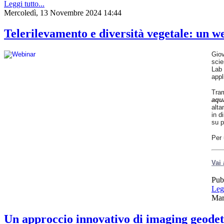
Leggi tutto...
La
Mercoledì, 13 Novembre 2024 14:44
ricerca
integra
approcci
Telerilevamento e diversità vegetale: u
geofisici,
geochimici,
geodetici
Giov
e
scie
satellitari,
Lab 
migliorando
appl
la
comprensione
Tram
del
aqu
vulcano
alta
e
in d
contribuendo
su p
al
monitoraggio
Per 
e
alla
gestione
Vai 
del
rischio
Pub
in
un’area
Legg
densamente
Mar
popolata.
Un approccio innovativo di imaging geodeti