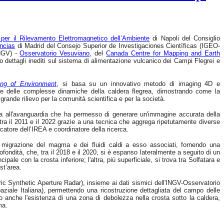
o per il Rilevamento Elettromagnetico dell’Ambiente
di Napoli del Consiglio
encias
di Madrid del Consejo Superior de Investigaciones Científicas (IGEO-
INGV) -
Osservatorio Vesuviano
, del
Canada Centre for Mapping and Earth
to dettagli inediti sul sistema di alimentazione vulcanico dei Campi Flegrei e
ng of Environment
, si basa su un innovativo metodo di imaging 4D e
ne delle complesse dinamiche della caldera flegrea, dimostrando come la
grande rilievo per la comunità scientifica e per la società.
ca all'avanguardia che ha permesso di generare un'immagine accurata della
tra il 2011 e il 2022 grazie a una tecnica che aggrega ripetutamente diverse
rcatore dell’IREA e coordinatore della ricerca.
la migrazione del magma e dei fluidi caldi a esso associati, fornendo una
fondità, che, tra il 2018 e il 2020, si è espanso lateralmente a seguito di un
le con la crosta inferiore; l'altra, più superficiale, si trova tra Solfatara e
st’area.
tric Synthetic Aperture Radar), insieme ai dati sismici dell'INGV-Osservatorio
le Italiana), permettendo una ricostruzione dettagliata del campo delle
o anche l'esistenza di una zona di debolezza nella crosta sotto la caldera,
ma.