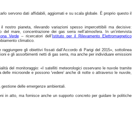
rlo servono dati affidabili, aggiornati e su scala globale. È proprio questo il
 nostro pianeta, rilevando variazioni spesso impercettibili ma decisive:
lo del mare, concentrazione dei gas serra nell’atmosfera. In un’intervista
ona Verde
– ricercatori dell’
Istituto per il Rilevamento Elettromagnetico
ambiamento climatico.
 raggiungere gli obiettivi fissati dall’Accordo di Parigi del 2015», sottolinea
ioni e gli assorbimenti netti di gas serra, ma anche per individuare emissioni
lità del monitoraggio: «I satelliti meteorologici osservano le nuvole tramite
da delle microonde e possono 'vedere' anche di notte o attraverso le nuvole,
 la gestione delle emergenze ambientali.
eni in atto, ma fornisce anche un supporto concreto per guidare le politiche