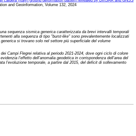
rei caldera (Italy) ground deformation pattern revealed by DInSAR and GNSS
rvation and Geoinformation, Volume 132, 2024
 una sequenza sismica generica caratterizzata da brevi intervalli temporali
rtenenti alla sequenza di tipo "burst-like" sono prevalentemente localizzati
a generica si trovano solo nel settore più superficiale del volume
 dei Campi Flegrei relativa al periodo 2021-2024, dove ogni ciclo di colore
videnzia l’effetto dell’anomalia geodetica in corrispondenza dell’area del
a l’evoluzione temporale, a partire dal 2015, del deficit di sollevamento