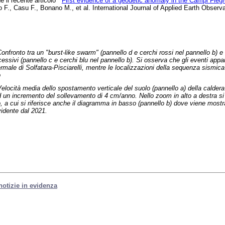
 il recente articolo “
First evidence of a geodetic anomaly in the Campi Fleg
ro F., Casu F., Bonano M., et al. International Journal of Applied Earth Obse
onfronto tra un "burst-like swarm" (pannello d e cerchi rossi nel pannello b) e
cessivi (pannello c e cerchi blu nel pannello b). Si osserva che gli eventi appa
termale di Solfatara-Pisciarelli, mentre le localizzazioni della sequenza sismic
o
elocità media dello spostamento verticale del suolo (pannello a) della caldera
 un incremento del sollevamento di 4 cm/anno. Nello zoom in alto a destra si e
 a cui si riferisce anche il diagramma in basso (pannello b) dove viene mostrat
idente dal 2021.
 notizie in evidenza