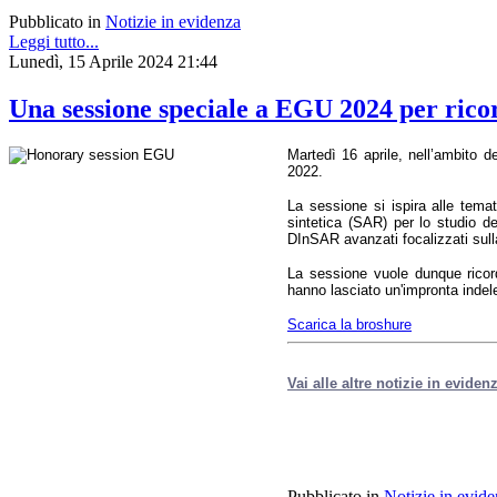
Pubblicato in
Notizie in evidenza
Leggi tutto...
Lunedì, 15 Aprile 2024 21:44
Una sessione speciale a EGU 2024 per ric
Martedì 16 aprile, nell’ambito d
2022.
La sessione si ispira alle temat
sintetica (SAR) per lo studio de
DInSAR avanzati focalizzati sul
La sessione vuole dunque ricord
hanno lasciato un'impronta indele
Scarica la broshure
Vai alle altre notizie in eviden
Pubblicato in
Notizie in evid