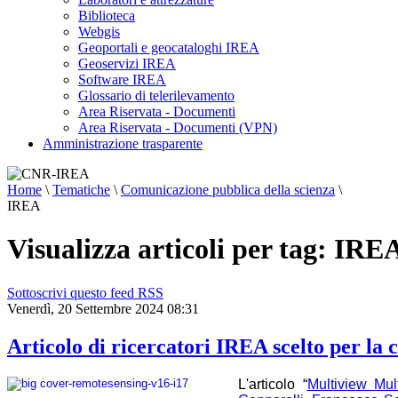
Biblioteca
Webgis
Geoportali e geocataloghi IREA
Geoservizi IREA
Software IREA
Glossario di telerilevamento
Area Riservata - Documenti
Area Riservata - Documenti (VPN)
Amministrazione trasparente
Home
\
Tematiche
\
Comunicazione pubblica della scienza
\
IREA
Visualizza articoli per tag: IRE
Sottoscrivi questo feed RSS
Venerdì, 20 Settembre 2024 08:31
Articolo di ricercatori IREA scelto per la 
L'articolo “
Multiview Mul