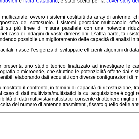
ldovieri
e
Ilaria Catapano
, è stato scelto per la
cover story de
r multicanale, ovvero i sistemi costituiti da array di antenne, c
nostica del sottosuolo. I sistemi georadar multicanale offro
i su più linee di misura parallele con una notevole ridu
 nel caso di indagini di vaste dimensioni. D’altra parte, tali s
dendo possibile un miglioramento delle capacità di analisi in ter
citati, nasce l’esigenza di sviluppare efficienti algoritmi di data 
olo presenta uno studio teorico finalizzato ad investigare le ca
grafia a microonde, che sfruttino le potenzialità offerte dai sis
ttenibili elaborando dati acquisiti con diverse configurazioni di
no mostrato il confronto, in termini di capacità di ricostruzione,
al caso di dati multivista/multistatici la cui acquisizione è oggi 
ilità di dati multivista/multistatici consente di ottenere migliori
 scelta del numero di antenne trasmittenti, fissato quello delle an