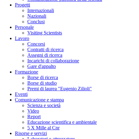
Progetti
Internazionali
Nazionali
Conclusi
Personale
Visiting Scientists
Lavoro
Concorsi
Contratti di ricerca
Assegni di ricerca
Incarichi di collaborazione
Gare d'appalto
Formazione
Borse di ricerca
Borse di studio
Premi di laurea "Eugenio Zilioli"
Eventi
Comunicazione e stampa
Scienza e società
Video
Report
Educazione scientifica e ambientale
5 X Mille al Cnr
Risorse e servizi
Laboratori e attrezzature