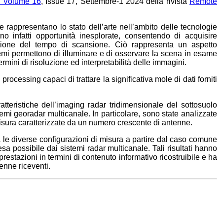
l Volume 16
, Issue 17, Settembre-1 2024 della rivista
Remote
he rappresentano lo stato dell’arte nell’ambito delle tecnologie
no infatti opportunità inesplorate, consentendo di acquisire
zione del tempo di scansione. Ciò rappresenta un aspetto
istemi permettono di illuminare e di osservare la scena in esame
mini di risoluzione ed interpretabilità delle immagini.
processing capaci di trattare la significativa mole di dati forniti
ratteristiche dell’imaging radar tridimensionale del sottosuolo
temi georadar multicanale. In particolare, sono state analizzate
 misura caratterizzate da un numero crescente di antenne.
 tra le diverse configurazioni di misura a partire dal caso comune
resa possibile dai sistemi radar multicanale. Tali risultati hanno
 prestazioni in termini di contenuto informativo ricostruibile e ha
tenne riceventi.