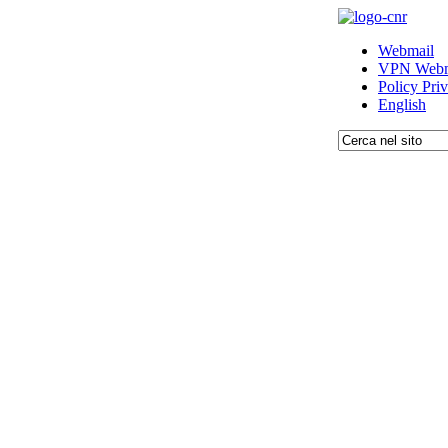
Webmail
VPN Webm
Policy Pri
English