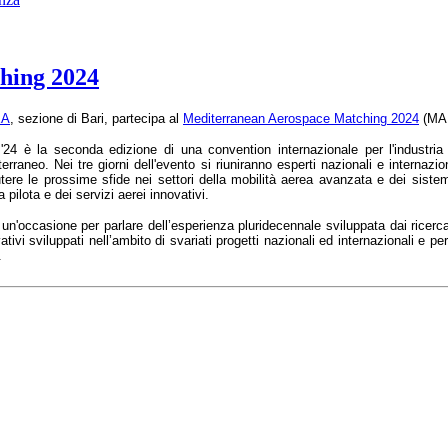
hing 2024
EA
, sezione di Bari, partecipa al
Mediterranean Aerospace Matching 2024
(
MA
24 è la seconda edizione di una convention internazionale per l'industria 
erraneo. Nei tre giorni dell'evento si riuniranno esperti nazionali e internazi
tere le prossime sfide nei settori della mobilità aerea avanzata e dei siste
 pilota e dei servizi aerei innovativi.
un'occasione per parlare dell’esperienza pluridecennale sviluppata dai ricerca
ativi sviluppati nell’ambito di svariati progetti nazionali ed internazionali e p
.