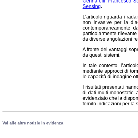
Gennarelli
,
Francesco So
Sensing
.
L’articolo riguarda i rada
non invasive per la diag
contemporaneamente dat
particolarmente rilevante
da diverse angolazioni ren
A fronte dei vantaggi sopra
da questi sistemi.
In tale contesto, l’artic
mediante approcci di tomo
le capacità di indagine o
I risultati presentati han
di dati multi-monostatici 
evidenziato che la disponib
fornito indicazioni per la
Vai alle altre notizie in evidenza