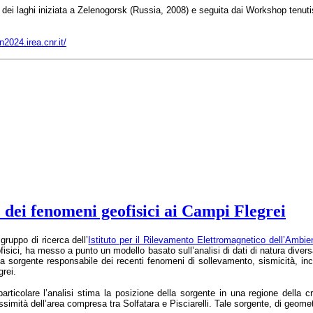
ei laghi iniziata a Zelenogorsk (Russia, 2008) e seguita dai Workshop tenutis
n2024.irea.cnr.it/
dei fenomeni geofisici ai Campi Flegrei
gruppo di ricerca dell’
Istituto per il Rilevamento Elettromagnetico dell’Ambi
fisici, ha messo a punto un modello basato sull’analisi di dati di natura diversa,
la sorgente responsabile dei recenti fenomeni di sollevamento, sismicità, i
grei.
particolare l’analisi stima la posizione della sorgente in una regione della
ssimità dell’area compresa tra Solfatara e Pisciarelli. Tale sorgente, di geomet