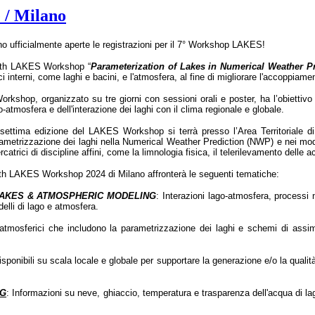
 / Milano
o ufficialmente aperte l
e registrazioni per il 7° Workshop LAKES!
7th LAKES Workshop “
Parameterization of Lakes in Numerical Weather P
ici interni, come laghi e bacini, e l'atmosfera, al fine di migliorare l'accoppia
Workshop, organizzato su tre giorni con sessioni orali e poster, ha l’obiettivo 
o-atmosfera e dell'interazione dei laghi con il clima regionale e globale.
settima edizione del LAKES Workshop si terrà presso l’Area Territoriale d
ametrizzazione dei laghi nella Numerical Weather Prediction (NWP) e nei model
ercatrici di discipline affini, come la limnologia fisica, il telerilevamento delle a
7th LAKES Workshop 2024 di Milano affronterà le seguenti tematiche:
AKES & ATMOSPHERIC MODELING
: Interazioni lago-atmosfera, processi 
elli di lago e atmosfera.
atmosferici che includono la parametrizzazione dei laghi e schemi di assimil
disponibili su scala locale e globale per supportare la generazione e/o la qualit
NG
: Informazioni su neve, ghiaccio, temperatura e trasparenza dell'acqua di laghi