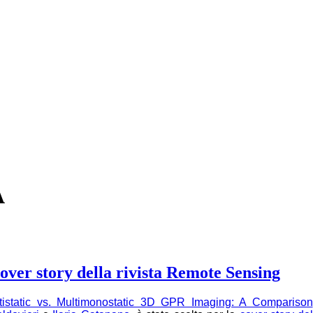
A
cover story della rivista Remote Sensing
tistatic vs. Multimonostatic 3D GPR Imaging: A Comparison