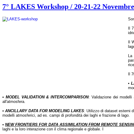
7° LAKES Workshop / 20-21-22 Novembre
Son
Il 
idr
Il 
lag
La 
par
ric
Il 
•
L
mod
•
MODEL VALIDATION & INTERCOMPARISON
: Validazione dei modelli 
all'atmosfera.
•
ANCILLARY DATA FOR MODELING LAKES
: Utilizzo di dataset esterni 
modelli atmosferici, ad es. campi di profondità dei laghi e frazione di lago.
•
NEW FRONTIERS FOR DATA ASSIMILATION FROM REMOTE SENSI
laghi e la loro interazione con il clima regionale e globale. I