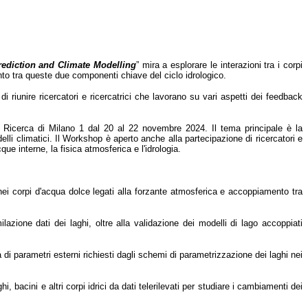
rediction and Climate Modelling
” mira a esplorare le interazioni tra i corpi
mento tra queste due componenti chiave del ciclo idrologico.
di riunire ricercatori e ricercatrici che lavorano su vari aspetti dei feedback
i Ricerca di Milano 1 dal 20 al 22 novembre 2024. Il tema principale è la
li climatici. Il Workshop è aperto anche alla partecipazione di ricercatori e
cque interne, la fisica atmosferica e l'idrologia.
nei corpi d'acqua dolce legati alla forzante atmosferica e accoppiamento tra
azione dati dei laghi, oltre alla validazione dei modelli di lago accoppiati
à di parametri esterni richiesti dagli schemi di parametrizzazione dei laghi nei
, bacini e altri corpi idrici da dati telerilevati per studiare i cambiamenti dei