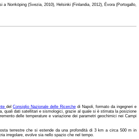
i a Norrköping (Svezia, 2010), Helsinki (Finlandia, 2012), Évora (Portogallo,
ente
del
Consiglio Nazionale delle Ricerche
di Napoli, formato da ingegneri e
 quali dati satellitari e sismologici, grazie al quale si è stimata la posizione
ncremento delle temperature e variazione dei parametri geochimici nei Campi
 crosta terrestre che si estende da una profondità di 3 km a circa 500 m in
ria irregolare, evolve sia nello spazio che nel tempo.