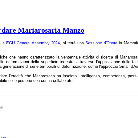
ordare Mariarosaria Manzo
ella
EGU General Assembly 2024
, si terrà una
Sessione d'Onore
in Memoria
iche che hanno caratterizzato la ventennale attività di ricerca di Mariarosa
lle deformazioni della superficie terrestre attraverso l’applicazione della t
la generazione di serie temporali di deformazione, come l'approccio Small BA
are l’eredità che Mariarosaria ha lasciato. Intelligenza, competenza, passi
bile nelle persone con cui ha collaborato.
za
enza