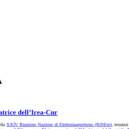
A
atrice dell’Irea-Cnr
ella
XXIV Riunione Nazione di Elettromagnetismo (RiNEm)
, tenutas