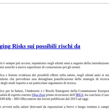
ng Risks sui possibili rischi da
nti è sempre più acceso, soprattutto negli ultimi anni a seguito della introduzione
rnet nonché a nuove esperienze di connessione per gli utenti.
ica e fornire evidenza dei possibili effetti sulla salute, negli ultimi anni si sta
evedono che
prevedono
una dettagliata pianificazione delle strategie di ricerca
 degli studi rispetto a un particolare argomento di ricerca.
fico per la Salute, l'Ambiente e i Rischi Emergenti della Commissione Europea
qualità di esperto esterno
Olga Zeni
primo ricercatore dell’
IREA
, ha concluso il suo
 (100 kHz - 300 GHz) emerse dai lavori pubblicati dal 2015 ad oggi.
i avversi sulla salute derivanti da esposizioni a breve e lungo termine a campi