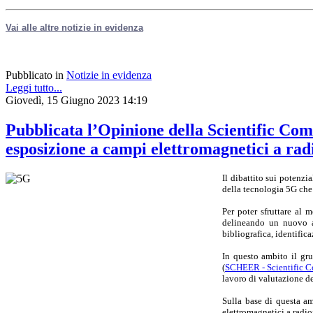
Vai alle altre notizie in evidenza
Pubblicato in
Notizie in evidenza
Leggi tutto...
Giovedì, 15 Giugno 2023 14:19
Pubblicata l’Opinione della Scientific Com
esposizione a campi elettromagnetici a ra
Il dibattito sui potenzi
della tecnologia 5G che 
Per poter sfruttare al m
delineando un nuovo a
bibliografica, identifica
In questo ambito il gr
(
SCHEER - Scientific C
lavoro di valutazione de
Sulla base di questa am
elettromagnetici a radiof