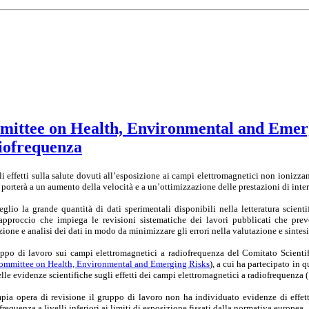
mittee on Health, Environmental and Emergi
diofrequenza
ali effetti sulla salute dovuti all’esposizione ai campi elettromagnetici non ionizza
porterà a un aumento della velocità e a un’ottimizzazione delle prestazioni di inte
eglio la grande quantità di dati sperimentali disponibili nella letteratura scientif
pproccio che impiega le revisioni sistematiche dei lavori pubblicati che pr
zione e analisi dei dati in modo da minimizzare gli errori nella valutazione e sintesi
uppo di lavoro sui campi elettromagnetici a radiofrequenza del Comitato Scienti
ommittee on Health, Environmental and Emerging Risks
), a cui ha partecipato in 
lle evidenze scientifiche sugli effetti dei campi elettromagnetici a radiofrequenza
pia opera di revisione il gruppo di lavoro non ha individuato evidenze di effett
requenza a livelli inferiori ai limiti di esposizione fissati dalla normativa europea.