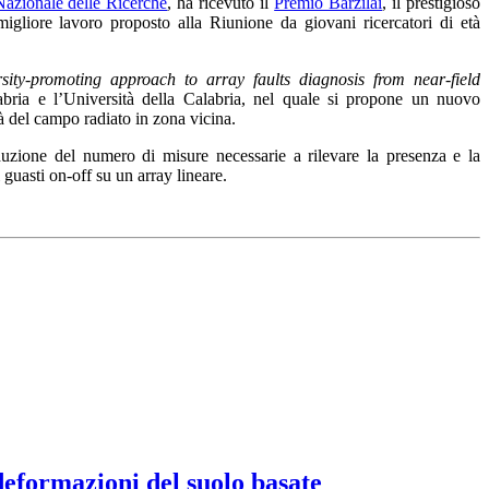
Nazionale delle Ricerche
, ha ricevuto il
Premio Barzilai
, il prestigioso
igliore lavoro proposto alla Riunione da giovani ricercatori di età
ity-promoting approach to array faults diagnosis from near-field
bria e l’Università della Calabria, nel quale si propone un nuovo
tà del campo radiato in zona vicina.
uzione del numero di misure necessarie a rilevare la presenza e la
 guasti on-off su un array lineare.
 deformazioni del suolo basate