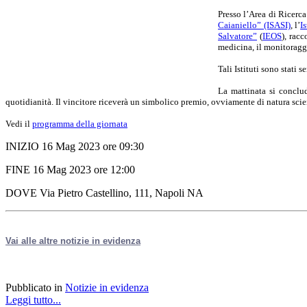
Presso l’Area di Ricerca 
Caianiello” (ISASI)
, l’
I
Salvatore”
(
IEOS
), rac
medicina, il monitoraggi
Tali Istituti sono stati
La mattinata si conclu
quotidianità.
Il vincitore riceverà un simbolico premio, ovviamente di natura scien
Vedi il
programma della giornata
INIZIO 16 Mag 2023 ore 09:30
FINE 16 Mag 2023 ore 12:00
DOVE Via Pietro Castellino, 111, Napoli NA
Vai alle altre notizie in evidenza
Pubblicato in
Notizie in evidenza
Leggi tutto...