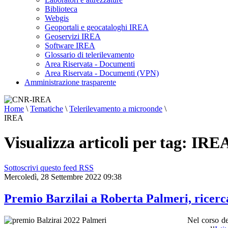
Biblioteca
Webgis
Geoportali e geocataloghi IREA
Geoservizi IREA
Software IREA
Glossario di telerilevamento
Area Riservata - Documenti
Area Riservata - Documenti (VPN)
Amministrazione trasparente
Home
\
Tematiche
\
Telerilevamento a microonde
\
IREA
Visualizza articoli per tag: IRE
Sottoscrivi questo feed RSS
Mercoledì, 28 Settembre 2022 09:38
Premio Barzilai a Roberta Palmeri, ricerc
Nel corso d