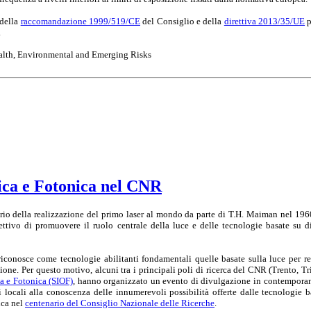
 della
raccomandazione 1999/519/CE
del Consiglio e della
direttiva 2013/35/UE
p
.
Health, Environmental and Emerging Risks
tica e Fotonica nel CNR
rio della realizzazione del primo laser al mondo da parte di T.H. Maiman nel 1960,
ttivo di promuovere il ruolo centrale della luce e delle tecnologie basate su di
onosce come tecnologie abilitanti fondamentali quelle basate sulla luce per realiz
one. Per questo motivo, alcuni tra i principali poli di ricerca del CNR (Trento, Tr
ca e Fotonica (SIOF)
, hanno organizzato un evento di divulgazione in contemporanea,
ni locali alla conoscenza delle innumerevoli possibilità offerte dalle tecnologie 
ica nel
centenario del Consiglio Nazionale delle Ricerche
.