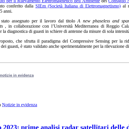
tuto per il Rilevamento Elettromagnetico dell’Ambiente
del
Consiglio 
nto conferito dalla
SIEm (Società Italiana di Elettromagnetismo)
al m
35 anni.
 stato assegnato per il lavoro dal titolo
A new phaseless and spars
ts
, in collaborazione con l’Università Mediterranea di Reggio Cala
 la diagnostica di guasti in schiere di antenne da misure di sola intensi
roposto, che sfrutta il paradigma del Compressive Sensing per la rid
dei guasti, è stato validato anche sperimentalmente per la rilevazione di
e notizie in evidenza
n
Notizie in evidenza
o 2023: prime analisi radar satellitari delle