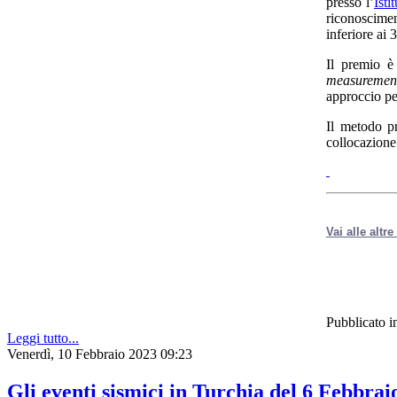
presso l’
Isti
riconoscime
inferiore ai 
Il premio è
measuremen
approccio per
Il metodo p
collocazione 
Vai alle altr
Pubblicato i
Leggi tutto...
Venerdì, 10 Febbraio 2023 09:23
Gli eventi sismici in Turchia del 6 Febbrai