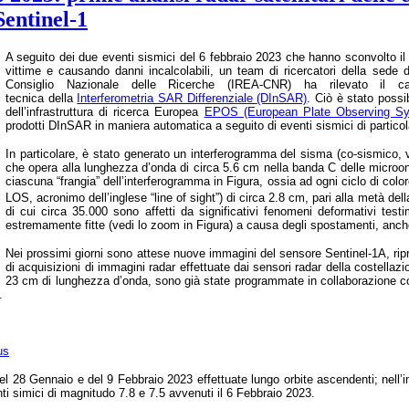
Sentinel-1
A seguito dei due eventi sismici del 6 febbraio 2023 che hanno sconvolto il 
vittime e causando danni incalcolabili, un team di ricercatori della sede 
Consiglio Nazionale delle Ricerche (IREA-CNR) ha rilevato il c
tecnica
della
Interferometria SAR Differenziale
(DInSAR)
.
Ciò è stato possi
dell’infrastruttura di ricerca Europea
EPOS (European Plate Observing S
prodotti DInSAR in maniera automatica a seguito di eventi sismici di particol
In particolare, è stato generato un interferogramma del sisma (co-sismico,
che opera alla lunghezza d’onda di circa 5.6 cm nella banda C delle microon
ciascuna “frangia” dell’interferogramma in Figura, ossia ad ogni ciclo di col
LOS, acronimo dell’inglese “line of sight”) di circa 2.8 cm, pari alla metà de
di cui circa 35.000 sono affetti da significativi fenomeni deformativi tes
estremamente fitte (vedi lo zoom in Figura) a causa degli spostamenti, anche 
Nei prossimi giorni sono attese nuove immagini del sensore Sentinel-1A, ripres
di acquisizioni di immagini radar effettuate dai sensori radar della costel
23 cm di lunghezza d’onda, sono già state programmate in collaborazione co
A.
us
del 28 Gennaio e del 9 Febbraio 2023 effettuate lungo orbite ascendenti; nell’
nti simici di magnitudo 7.8 e 7.5 avvenuti il 6 Febbraio 2023.