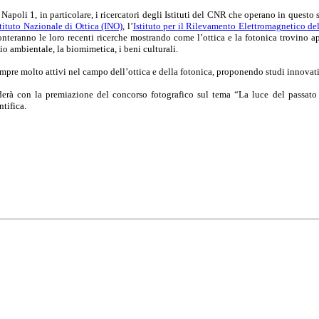
Napoli 1, in particolare, i ricercatori degli Istituti del CNR che operano in questo s
stituto Nazionale di Ottica (INO)
, l’
Istituto per il Rilevamento Elettromagnetico d
conteranno le loro recenti ricerche mostrando come l’ottica e la fotonica trovino 
o ambientale, la biomimetica, i beni culturali.
 sempre molto attivi nel campo dell’ottica e della fotonica, proponendo studi innova
derà con la premiazione del concorso fotografico
sul tema “La luce del passato 
tifica.