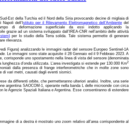
Sud-Est della Turchia ed il Nord della Siria provocando decine di migliaia di
di Napoli
dell’I
stituto per il Rilevamento Elettromagnetico dell’Ambiente
del
ampo di deformazione superficiale da essi indotto applicando la
bile grazie ad un sistema sviluppato dall’IREA-CNR nell’ambito delle attività
ystem)
per lo studio della Terra solida. Tale sistema permette di generare
are rilevanza.
 vedi Figura) analizzando le immagini radar del sensore Europeo Sentinel-1A
de. Le immagini sono state acquisite il 28 Gennaio ed il 9 Febbraio 2023. A
ore, corrisponde uno spostamento nella linea di vista del sensore (denominata
2
lla lunghezza d’onda utilizzata. L’area investigata si estende per 130.000 Km
timoniati dalla presenza di frange interferometriche che in molte zone sono
di vari metri, causati dagli eventi sismici.
e da differenti orbite, che permetteranno ulteriori analisi. Inoltre, una serie
lazione argentina SAOCOM-1, operante nella banda L delle microonde con circa
n le Agenzie Spaziali Italiana e Argentina. Esse consentiranno di estendere
immagine di a destra è mostrato uno zoom relativo all’area corrispondente al