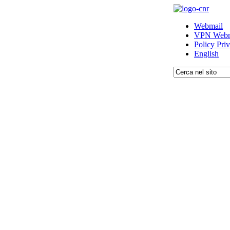
Webmail
VPN Webm
Policy Pri
English