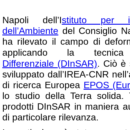
Napoli
dell’I
stituto per i
dell’Ambiente
del Consiglio N
ha rilevato il campo di defor
applicando la tecni
Differenziale
(DInSAR)
.
Ciò è 
sviluppato dall’IREA-CNR nell’am
di ricerca Europea
EPOS (Eur
lo studio della Terra solida
prodotti DInSAR in maniera au
di particolare rilevanza.