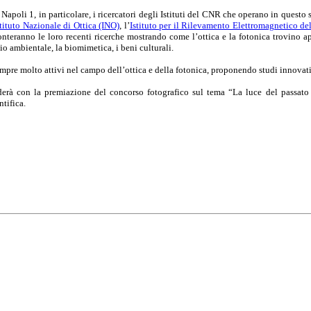
Napoli 1, in particolare, i ricercatori degli Istituti del CNR che operano in questo s
stituto Nazionale di Ottica (INO)
, l’
Istituto per il Rilevamento Elettromagnetico d
conteranno le loro recenti ricerche mostrando come l’ottica e la fotonica trovino 
o ambientale, la biomimetica, i beni culturali.
 sempre molto attivi nel campo dell’ottica e della fotonica, proponendo studi innova
derà con la premiazione del concorso fotografico
sul tema “La luce del passato 
tifica.