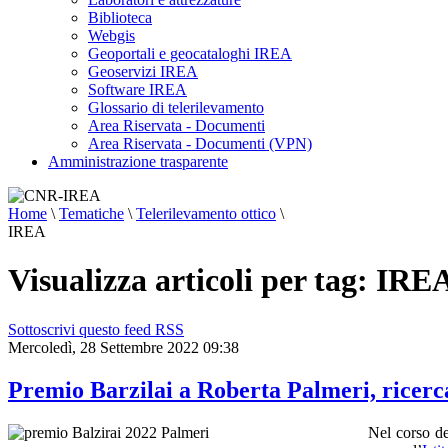
Biblioteca
Webgis
Geoportali e geocataloghi IREA
Geoservizi IREA
Software IREA
Glossario di telerilevamento
Area Riservata - Documenti
Area Riservata - Documenti (VPN)
Amministrazione trasparente
Home
\
Tematiche
\
Telerilevamento ottico
\
IREA
Visualizza articoli per tag: IRE
Sottoscrivi questo feed RSS
Mercoledì, 28 Settembre 2022 09:38
Premio Barzilai a Roberta Palmeri, ricerc
Nel corso d