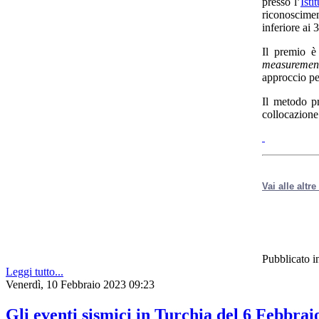
presso l’
Isti
riconoscime
inferiore ai 
Il premio è
measuremen
approccio per
Il metodo p
collocazione 
Vai alle altr
Pubblicato i
Leggi tutto...
Venerdì, 10 Febbraio 2023 09:23
Gli eventi sismici in Turchia del 6 Febbrai