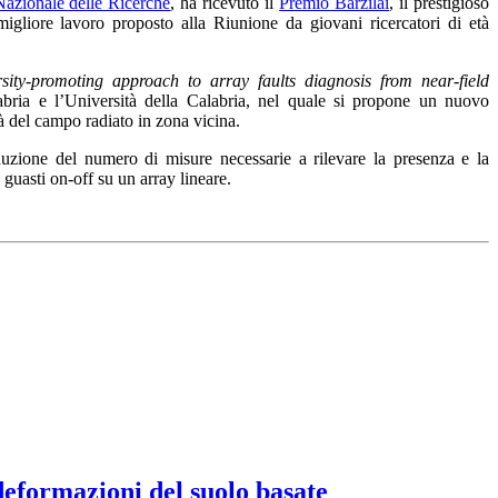
Nazionale delle Ricerche
, ha ricevuto il
Premio Barzilai
, il prestigioso
igliore lavoro proposto alla Riunione da giovani ricercatori di età
ity-promoting approach to array faults diagnosis from near-field
bria e l’Università della Calabria, nel quale si propone un nuovo
tà del campo radiato in zona vicina.
uzione del numero di misure necessarie a rilevare la presenza e la
 guasti on-off su un array lineare.
 deformazioni del suolo basate