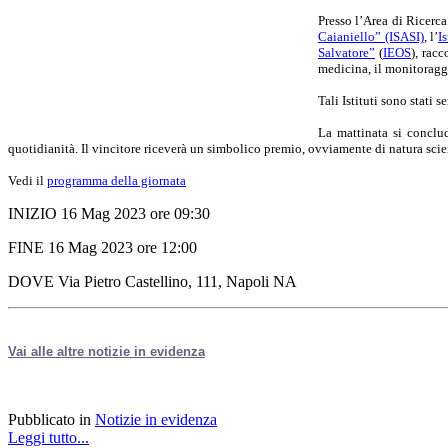
Presso l’Area di Ricerca 
Caianiello” (ISASI)
, l’
I
Salvatore”
(
IEOS
), rac
medicina, il monitoraggi
Tali Istituti sono stati
La mattinata si conclu
quotidianità.
Il vincitore riceverà un simbolico premio, ovviamente di natura scien
Vedi il
programma della giornata
INIZIO 16 Mag 2023 ore 09:30
FINE 16 Mag 2023 ore 12:00
DOVE Via Pietro Castellino, 111, Napoli NA
Vai alle altre notizie in evidenza
Pubblicato in
Notizie in evidenza
Leggi tutto...