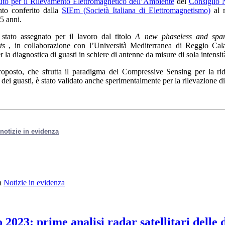
tuto per il Rilevamento Elettromagnetico dell’Ambiente
del
Consiglio 
nto conferito dalla
SIEm (Società Italiana di Elettromagnetismo)
al m
35 anni.
 stato assegnato per il lavoro dal titolo
A new phaseless and spars
ts
, in collaborazione con l’Università Mediterranea di Reggio Cala
 la diagnostica di guasti in schiere di antenne da misure di sola intensi
roposto, che sfrutta il paradigma del Compressive Sensing per la rid
dei guasti, è stato validato anche sperimentalmente per la rilevazione di
e notizie in evidenza
n
Notizie in evidenza
o 2023: prime analisi radar satellitari delle