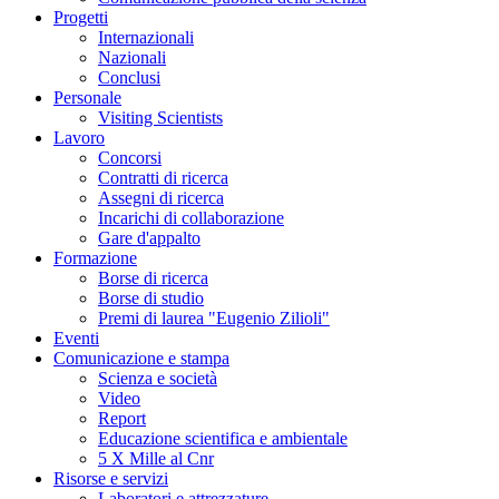
Progetti
Internazionali
Nazionali
Conclusi
Personale
Visiting Scientists
Lavoro
Concorsi
Contratti di ricerca
Assegni di ricerca
Incarichi di collaborazione
Gare d'appalto
Formazione
Borse di ricerca
Borse di studio
Premi di laurea "Eugenio Zilioli"
Eventi
Comunicazione e stampa
Scienza e società
Video
Report
Educazione scientifica e ambientale
5 X Mille al Cnr
Risorse e servizi
Laboratori e attrezzature