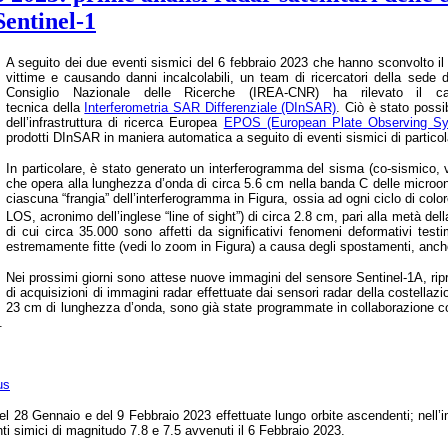
Sentinel-1
A seguito dei due eventi sismici del 6 febbraio 2023 che hanno sconvolto il 
vittime e causando danni incalcolabili, un team di ricercatori della sede 
Consiglio Nazionale delle Ricerche (IREA-CNR) ha rilevato il c
tecnica
della
Interferometria SAR Differenziale
(DInSAR)
.
Ciò è stato possi
dell’infrastruttura di ricerca Europea
EPOS (European Plate Observing S
prodotti DInSAR in maniera automatica a seguito di eventi sismici di particol
In particolare, è stato generato un interferogramma del sisma (co-sismico,
che opera alla lunghezza d’onda di circa 5.6 cm nella banda C delle microon
ciascuna “frangia” dell’interferogramma in Figura, ossia ad ogni ciclo di col
LOS, acronimo dell’inglese “line of sight”) di circa 2.8 cm, pari alla metà de
di cui circa 35.000 sono affetti da significativi fenomeni deformativi tes
estremamente fitte (vedi lo zoom in Figura) a causa degli spostamenti, anche 
Nei prossimi giorni sono attese nuove immagini del sensore Sentinel-1A, ripres
di acquisizioni di immagini radar effettuate dai sensori radar della costel
23 cm di lunghezza d’onda, sono già state programmate in collaborazione co
A.
us
del 28 Gennaio e del 9 Febbraio 2023 effettuate lungo orbite ascendenti; nell’
nti simici di magnitudo 7.8 e 7.5 avvenuti il 6 Febbraio 2023.