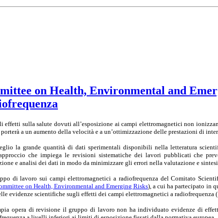
mittee on Health, Environmental and Emergi
diofrequenza
ali effetti sulla salute dovuti all’esposizione ai campi elettromagnetici non ionizza
porterà a un aumento della velocità e a un’ottimizzazione delle prestazioni di inte
eglio la grande quantità di dati sperimentali disponibili nella letteratura scientif
pproccio che impiega le revisioni sistematiche dei lavori pubblicati che pr
zione e analisi dei dati in modo da minimizzare gli errori nella valutazione e sintesi
uppo di lavoro sui campi elettromagnetici a radiofrequenza del Comitato Scienti
ommittee on Health, Environmental and Emerging Risks
), a cui ha partecipato in 
lle evidenze scientifiche sugli effetti dei campi elettromagnetici a radiofrequenza
pia opera di revisione il gruppo di lavoro non ha individuato evidenze di effett
requenza a livelli inferiori ai limiti di esposizione fissati dalla normativa europea.