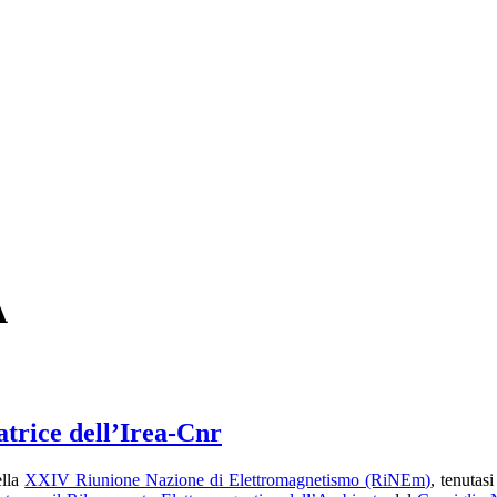
A
atrice dell’Irea-Cnr
ella
XXIV Riunione Nazione di Elettromagnetismo (RiNEm)
, tenutas