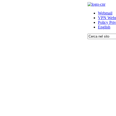
Webmail
VPN Webm
Policy Pri
English