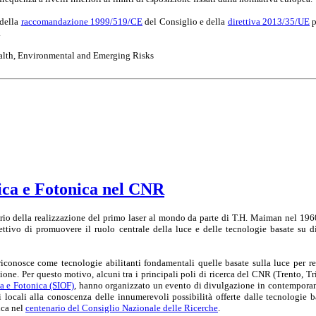
 della
raccomandazione 1999/519/CE
del Consiglio e della
direttiva 2013/35/UE
p
.
Health, Environmental and Emerging Risks
tica e Fotonica nel CNR
rio della realizzazione del primo laser al mondo da parte di T.H. Maiman nel 1960,
ttivo di promuovere il ruolo centrale della luce e delle tecnologie basate su di
onosce come tecnologie abilitanti fondamentali quelle basate sulla luce per realiz
one. Per questo motivo, alcuni tra i principali poli di ricerca del CNR (Trento, Tr
ca e Fotonica (SIOF)
, hanno organizzato un evento di divulgazione in contemporanea,
ni locali alla conoscenza delle innumerevoli possibilità offerte dalle tecnologie 
ica nel
centenario del Consiglio Nazionale delle Ricerche
.