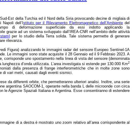
Sud-Est della Turchia ed il Nord della Siria provocando decine di migliaia di
di Napoli
dell’I
stituto per il Rilevamento Elettromagnetico dell’Ambiente
del
ampo di deformazione superficiale da essi indotto applicando la
bile grazie ad un sistema sviluppato dall’IREA-CNR nell’ambito delle attività
ystem)
per lo studio della Terra solida. Tale sistema permette di generare
are rilevanza.
 vedi Figura) analizzando le immagini radar del sensore Europeo Sentinel-1A
de. Le immagini sono state acquisite il 28 Gennaio ed il 9 Febbraio 2023. A
ore, corrisponde uno spostamento nella linea di vista del sensore (denominata
2
lla lunghezza d’onda utilizzata. L’area investigata si estende per 130.000 Km
timoniati dalla presenza di frange interferometriche che in molte zone sono
di vari metri, causati dagli eventi sismici.
e da differenti orbite, che permetteranno ulteriori analisi. Inoltre, una serie
lazione argentina SAOCOM-1, operante nella banda L delle microonde con circa
n le Agenzie Spaziali Italiana e Argentina. Esse consentiranno di estendere
immagine di a destra è mostrato uno zoom relativo all’area corrispondente al