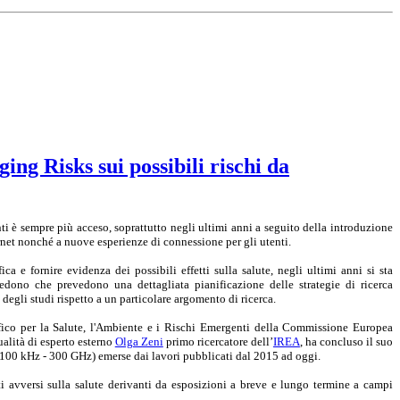
ng Risks sui possibili rischi da
nti è sempre più acceso, soprattutto negli ultimi anni a seguito della introduzione
rnet nonché a nuove esperienze di connessione per gli utenti.
ica e fornire evidenza dei possibili effetti sulla salute, negli ultimi anni si sta
evedono che
prevedono
una dettagliata pianificazione delle strategie di ricerca
 degli studi rispetto a un particolare argomento di ricerca.
fico per la Salute, l'Ambiente e i Rischi Emergenti della Commissione Europea
qualità di esperto esterno
Olga Zeni
primo ricercatore dell’
IREA
, ha concluso il suo
 (100 kHz - 300 GHz) emerse dai lavori pubblicati dal 2015 ad oggi.
i avversi sulla salute derivanti da esposizioni a breve e lungo termine a campi