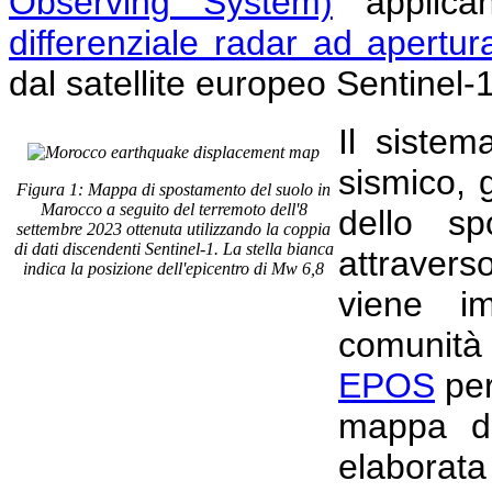
Observing System)
applican
differenziale radar ad apertur
dal satellite europeo Sentinel-
Il sistem
sismico,
Figura 1: Mappa di spostamento del suolo in
Marocco a seguito del terremoto dell'8
dello sp
settembre 2023 ottenuta utilizzando la coppia
di dati discendenti Sentinel-1. La stella bianca
attraver
indica la posizione dell'epicentro di Mw 6,8
viene i
comunità 
EPOS
per
mappa di
elaborat