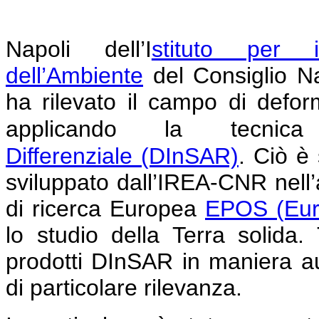
Napoli
dell’I
stituto per i
dell’Ambiente
del Consiglio N
ha rilevato il campo di defor
applicando la tecni
Differenziale
(DInSAR)
.
Ciò è 
sviluppato dall’IREA-CNR nell’am
di ricerca Europea
EPOS (Eur
lo studio della Terra solida
prodotti DInSAR in maniera au
di particolare rilevanza.