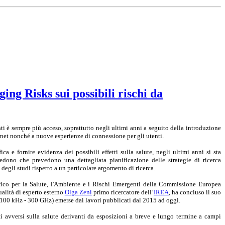
ng Risks sui possibili rischi da
nti è sempre più acceso, soprattutto negli ultimi anni a seguito della introduzione
rnet nonché a nuove esperienze di connessione per gli utenti.
ica e fornire evidenza dei possibili effetti sulla salute, negli ultimi anni si sta
evedono che
prevedono
una dettagliata pianificazione delle strategie di ricerca
 degli studi rispetto a un particolare argomento di ricerca.
fico per la Salute, l'Ambiente e i Rischi Emergenti della Commissione Europea
qualità di esperto esterno
Olga Zeni
primo ricercatore dell’
IREA
, ha concluso il suo
 (100 kHz - 300 GHz) emerse dai lavori pubblicati dal 2015 ad oggi.
i avversi sulla salute derivanti da esposizioni a breve e lungo termine a campi