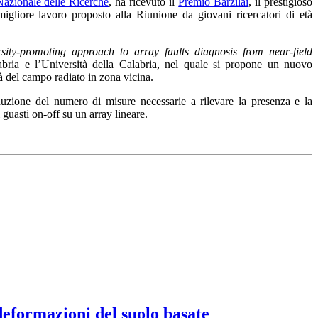
Nazionale delle Ricerche
, ha ricevuto il
Premio Barzilai
, il prestigioso
igliore lavoro proposto alla Riunione da giovani ricercatori di età
ity-promoting approach to array faults diagnosis from near-field
bria e l’Università della Calabria, nel quale si propone un nuovo
tà del campo radiato in zona vicina.
uzione del numero di misure necessarie a rilevare la presenza e la
 guasti on-off su un array lineare.
 deformazioni del suolo basate