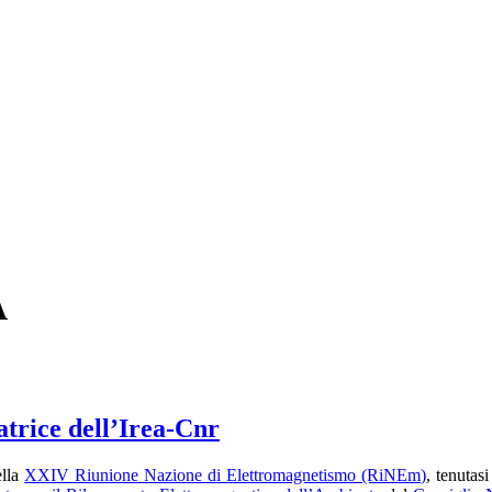
A
atrice dell’Irea-Cnr
ella
XXIV Riunione Nazione di Elettromagnetismo (RiNEm)
, tenutas