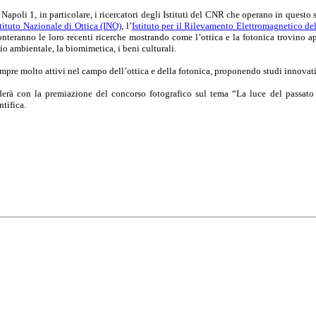
Napoli 1, in particolare, i ricercatori degli Istituti del CNR che operano in questo s
stituto Nazionale di Ottica (INO)
, l’
Istituto per il Rilevamento Elettromagnetico d
conteranno le loro recenti ricerche mostrando come l’ottica e la fotonica trovino 
o ambientale, la biomimetica, i beni culturali.
 sempre molto attivi nel campo dell’ottica e della fotonica, proponendo studi innova
derà con la premiazione del concorso fotografico
sul tema “La luce del passato 
tifica.