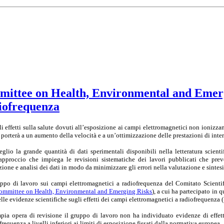
mittee on Health, Environmental and Emergi
diofrequenza
ali effetti sulla salute dovuti all’esposizione ai campi elettromagnetici non ionizza
porterà a un aumento della velocità e a un’ottimizzazione delle prestazioni di inte
eglio la grande quantità di dati sperimentali disponibili nella letteratura scientif
pproccio che impiega le revisioni sistematiche dei lavori pubblicati che pr
zione e analisi dei dati in modo da minimizzare gli errori nella valutazione e sintesi
uppo di lavoro sui campi elettromagnetici a radiofrequenza del Comitato Scienti
ommittee on Health, Environmental and Emerging Risks
), a cui ha partecipato in 
lle evidenze scientifiche sugli effetti dei campi elettromagnetici a radiofrequenza
pia opera di revisione il gruppo di lavoro non ha individuato evidenze di effett
requenza a livelli inferiori ai limiti di esposizione fissati dalla normativa europea.