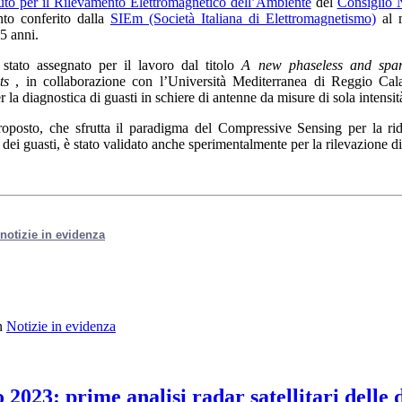
tuto per il Rilevamento Elettromagnetico dell’Ambiente
del
Consiglio 
nto conferito dalla
SIEm (Società Italiana di Elettromagnetismo)
al m
35 anni.
 stato assegnato per il lavoro dal titolo
A new phaseless and spars
ts
, in collaborazione con l’Università Mediterranea di Reggio Cala
 la diagnostica di guasti in schiere di antenne da misure di sola intensi
roposto, che sfrutta il paradigma del Compressive Sensing per la rid
dei guasti, è stato validato anche sperimentalmente per la rilevazione di
e notizie in evidenza
n
Notizie in evidenza
o 2023: prime analisi radar satellitari delle