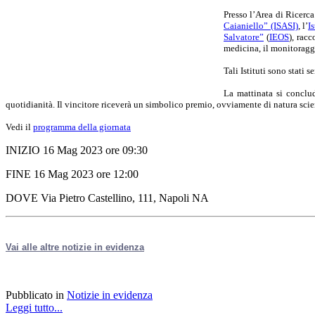
Presso l’Area di Ricerca 
Caianiello” (ISASI)
, l’
I
Salvatore”
(
IEOS
), rac
medicina, il monitoraggi
Tali Istituti sono stati
La mattinata si conclu
quotidianità.
Il vincitore riceverà un simbolico premio, ovviamente di natura scien
Vedi il
programma della giornata
INIZIO 16 Mag 2023 ore 09:30
FINE 16 Mag 2023 ore 12:00
DOVE Via Pietro Castellino, 111, Napoli NA
Vai alle altre notizie in evidenza
Pubblicato in
Notizie in evidenza
Leggi tutto...