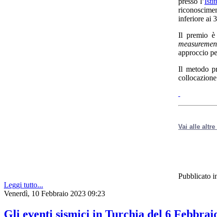
presso l’
Isti
riconoscime
inferiore ai 
Il premio è
measuremen
approccio per
Il metodo p
collocazione 
Vai alle altr
Pubblicato i
Leggi tutto...
Venerdì, 10 Febbraio 2023 09:23
Gli eventi sismici in Turchia del 6 Febbrai