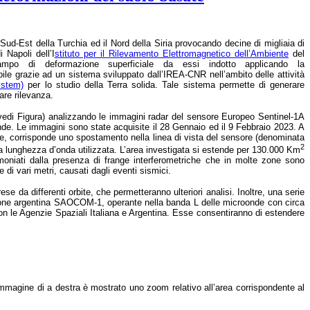
Sud-Est della Turchia ed il Nord della Siria provocando decine di migliaia di
di Napoli
dell’I
stituto per il Rilevamento Elettromagnetico dell’Ambiente
del
ampo di deformazione superficiale da essi indotto applicando la
bile grazie ad un sistema sviluppato dall’IREA-CNR nell’ambito delle attività
ystem)
per lo studio della Terra solida. Tale sistema permette di generare
are rilevanza.
 vedi Figura) analizzando le immagini radar del sensore Europeo Sentinel-1A
de. Le immagini sono state acquisite il 28 Gennaio ed il 9 Febbraio 2023. A
ore, corrisponde uno spostamento nella linea di vista del sensore (denominata
2
lla lunghezza d’onda utilizzata. L’area investigata si estende per 130.000 Km
timoniati dalla presenza di frange interferometriche che in molte zone sono
di vari metri, causati dagli eventi sismici.
e da differenti orbite, che permetteranno ulteriori analisi. Inoltre, una serie
lazione argentina SAOCOM-1, operante nella banda L delle microonde con circa
n le Agenzie Spaziali Italiana e Argentina. Esse consentiranno di estendere
immagine di a destra è mostrato uno zoom relativo all’area corrispondente al