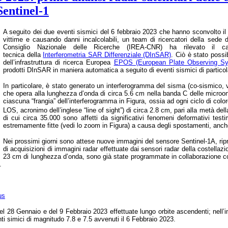
Sentinel-1
A seguito dei due eventi sismici del 6 febbraio 2023 che hanno sconvolto il 
vittime e causando danni incalcolabili, un team di ricercatori della sede 
Consiglio Nazionale delle Ricerche (IREA-CNR) ha rilevato il c
tecnica
della
Interferometria SAR Differenziale
(DInSAR)
.
Ciò è stato possi
dell’infrastruttura di ricerca Europea
EPOS (European Plate Observing S
prodotti DInSAR in maniera automatica a seguito di eventi sismici di particol
In particolare, è stato generato un interferogramma del sisma (co-sismico,
che opera alla lunghezza d’onda di circa 5.6 cm nella banda C delle microon
ciascuna “frangia” dell’interferogramma in Figura, ossia ad ogni ciclo di col
LOS, acronimo dell’inglese “line of sight”) di circa 2.8 cm, pari alla metà de
di cui circa 35.000 sono affetti da significativi fenomeni deformativi tes
estremamente fitte (vedi lo zoom in Figura) a causa degli spostamenti, anche 
Nei prossimi giorni sono attese nuove immagini del sensore Sentinel-1A, ripres
di acquisizioni di immagini radar effettuate dai sensori radar della costel
23 cm di lunghezza d’onda, sono già state programmate in collaborazione co
A.
us
del 28 Gennaio e del 9 Febbraio 2023 effettuate lungo orbite ascendenti; nell’
nti simici di magnitudo 7.8 e 7.5 avvenuti il 6 Febbraio 2023.