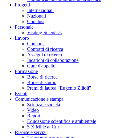
Progetti
Internazionali
Nazionali
Conclusi
Personale
Visiting Scientists
Lavoro
Concorsi
Contratti di ricerca
Assegni di ricerca
Incarichi di collaborazione
Gare d'appalto
Formazione
Borse di ricerca
Borse di studio
Premi di laurea "Eugenio Zilioli"
Eventi
Comunicazione e stampa
Scienza e società
Video
Report
Educazione scientifica e ambientale
5 X Mille al Cnr
Risorse e servizi
Laboratori e attrezzature