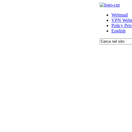
Webmail
VPN Webm
Policy Pri
English