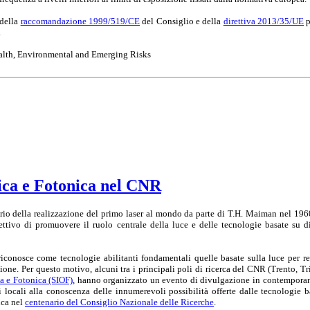
 della
raccomandazione 1999/519/CE
del Consiglio e della
direttiva 2013/35/UE
p
.
Health, Environmental and Emerging Risks
tica e Fotonica nel CNR
rio della realizzazione del primo laser al mondo da parte di T.H. Maiman nel 1960,
ttivo di promuovere il ruolo centrale della luce e delle tecnologie basate su di
onosce come tecnologie abilitanti fondamentali quelle basate sulla luce per realiz
one. Per questo motivo, alcuni tra i principali poli di ricerca del CNR (Trento, Tr
ca e Fotonica (SIOF)
, hanno organizzato un evento di divulgazione in contemporanea,
ni locali alla conoscenza delle innumerevoli possibilità offerte dalle tecnologie 
ica nel
centenario del Consiglio Nazionale delle Ricerche
.