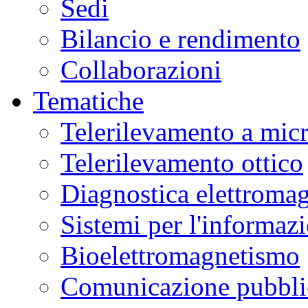
Sedi
peculiari
ai
Campi
Bilancio e rendimento
Flegrei,
fornendo
nuove
Collaborazioni
chiavi
di
lettura
Tematiche
sulla
dinamica
del
Telerilevamento a mic
vulcano.
La
ricerca
Telerilevamento ottico
è
stata
pubblicata
Diagnostica elettromag
sulla
rivista
Nature
Communications
.
Sistemi per l'informaz
Dal
2021
Bioelettromagnetismo
si
è
registrato
Comunicazione pubblic
un
aumento
degli