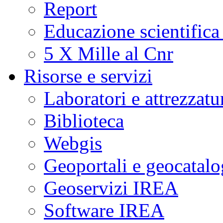
Report
a
fasi
critiche
Educazione scientifica
di
unrest
(agitazione).
5 X Mille al Cnr
Questo
suggerisce
che
Risorse e servizi
i
fenomeni
sismici
Laboratori e attrezzatu
osservati
potrebbero
essere
Biblioteca
potenziali
indicatori
di
Webgis
cambiamenti
significativi
nelle
Geoportali e geocatal
condizioni
fisiche
del
Geoservizi IREA
sistema
idrotermale
della
Software IREA
caldera
flegrea.