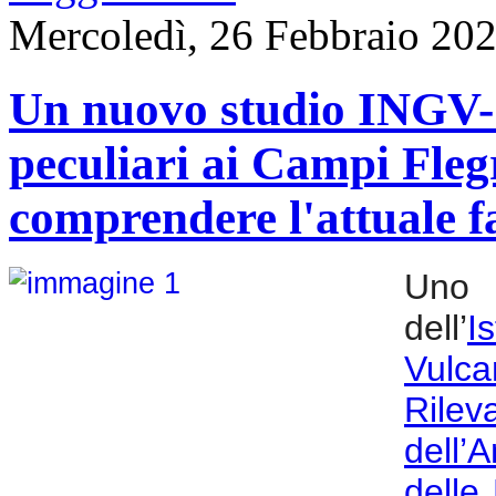
Mercoledì, 26 Febbraio 20
Un nuovo studio INGV-C
peculiari ai Campi Fleg
comprendere l'attuale fa
Uno 
dell’
I
Vulca
Ril
dell
delle