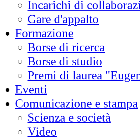
Incarichi di collaboraz
sismica
ordinaria
e
Gare d'appalto
delle
emissioni
di
Formazione
gas,
tipici
di
Borse di ricerca
questa
fase
di
Borse di studio
attività.
Studi
condotti
Premi di laurea "Eugen
in
altri
contesti
Eventi
vulcanici
hanno
associato
Comunicazione e stampa
gli
sciami
sismici
Scienza e società
burst-
like
a
Video
esplosioni
freatiche
e