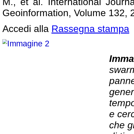
M., et al. International Jour
Geoinformation, Volume 132, 
Accedi alla
Rassegna stampa
Imma
swarm
panne
generi
tempo
e cer
che g