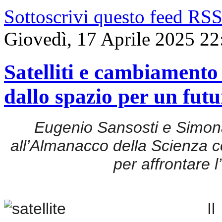
La
Sottoscrivi questo feed RS
ricerca
integra
approcci
Giovedì, 17 Aprile 2025 22
geofisici,
geochimici,
geodetici
e
Satelliti e cambiamento
satellitari,
migliorando
la
dallo spazio per un futu
comprensione
del
vulcano
e
contribuendo
Eugenio Sansosti e Simo
al
monitoraggio
all’Almanacco della Scienza co
e
alla
gestione
per affrontare 
del
rischio
in
un’area
densamente
popolata.
I