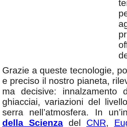
t
pe
a
pr
of
de
Grazie a queste tecnologie, p
e preciso il nostro pianeta, ril
ma decisive: innalzamento d
ghiacciai, variazioni del live
serra nell’atmosfera. In un’in
della Scienza
del
CNR
,
Eu