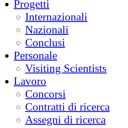
Progetti
sciami
sismici
burst-
Internazionali
like,
caratterizzati
da
Nazionali
sequenze
rapide
di
Conclusi
piccoli
terremoti,
difficili
Personale
da
distinguere
con
Visiting Scientists
le
tecniche
tradizionali.
Lavoro
Parallelamente,
si
è
Concorsi
osservata
un’accelerazione
dei
Contratti di ricerca
fenomeni
di
sollevamento
Assegni di ricerca
del
suolo,
dell’attività