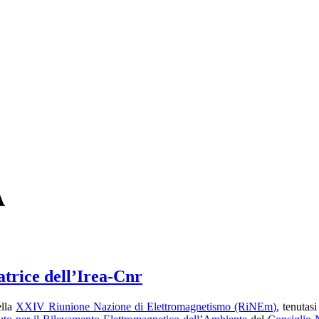
A
atrice dell’Irea-Cnr
ella
XXIV Riunione Nazione di Elettromagnetismo (RiNEm)
, tenutas