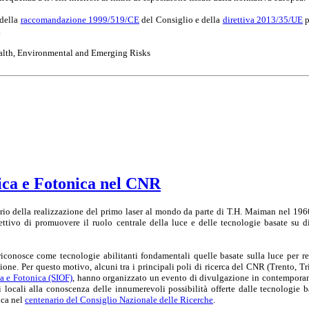
 della
raccomandazione 1999/519/CE
del Consiglio e della
direttiva 2013/35/UE
p
.
Health, Environmental and Emerging Risks
tica e Fotonica nel CNR
rio della realizzazione del primo laser al mondo da parte di T.H. Maiman nel 1960,
ttivo di promuovere il ruolo centrale della luce e delle tecnologie basate su di
onosce come tecnologie abilitanti fondamentali quelle basate sulla luce per realiz
one. Per questo motivo, alcuni tra i principali poli di ricerca del CNR (Trento, Tr
ca e Fotonica (SIOF)
, hanno organizzato un evento di divulgazione in contemporanea,
ni locali alla conoscenza delle innumerevoli possibilità offerte dalle tecnologie 
ica nel
centenario del Consiglio Nazionale delle Ricerche
.