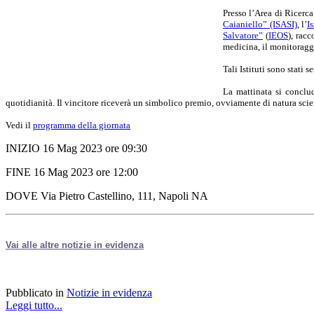
Presso l’Area di Ricerca 
Caianiello” (ISASI)
, l’
I
Salvatore”
(
IEOS
), rac
medicina, il monitoraggi
Tali Istituti sono stati
La mattinata si conclu
quotidianità.
Il vincitore riceverà un simbolico premio, ovviamente di natura scien
Vedi il
programma della giornata
INIZIO 16 Mag 2023 ore 09:30
FINE 16 Mag 2023 ore 12:00
DOVE Via Pietro Castellino, 111, Napoli NA
Vai alle altre notizie in evidenza
Pubblicato in
Notizie in evidenza
Leggi tutto...