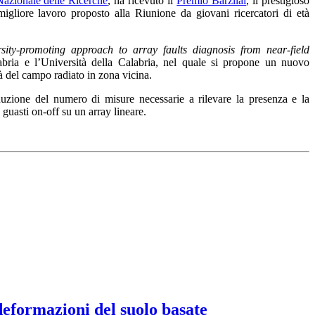
Nazionale delle Ricerche
, ha ricevuto il
Premio Barzilai
, il prestigioso
igliore lavoro proposto alla Riunione da giovani ricercatori di età
ity-promoting approach to array faults diagnosis from near-field
bria e l’Università della Calabria, nel quale si propone un nuovo
tà del campo radiato in zona vicina.
uzione del numero di misure necessarie a rilevare la presenza e la
 guasti on-off su un array lineare.
 deformazioni del suolo basate