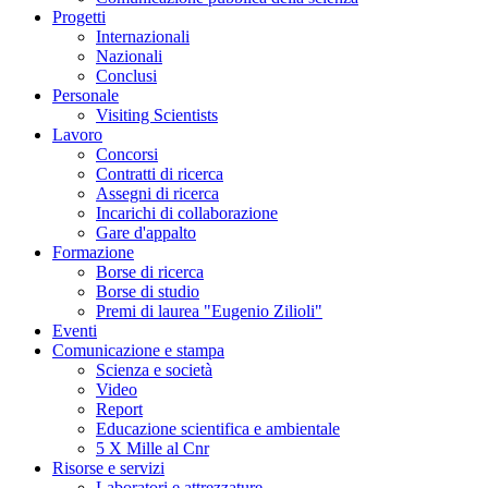
Progetti
Internazionali
Nazionali
Conclusi
Personale
Visiting Scientists
Lavoro
Concorsi
Contratti di ricerca
Assegni di ricerca
Incarichi di collaborazione
Gare d'appalto
Formazione
Borse di ricerca
Borse di studio
Premi di laurea "Eugenio Zilioli"
Eventi
Comunicazione e stampa
Scienza e società
Video
Report
Educazione scientifica e ambientale
5 X Mille al Cnr
Risorse e servizi
Laboratori e attrezzature