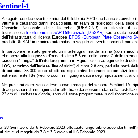
Sentinel-1
A seguito dei due eventi sismici del 6 febbraio 2023 che hanno sconvolto il 
vittime e causando danni incalcolabili, un team di ricercatori della sede 
Consiglio Nazionale delle Ricerche (IREA-CNR) ha rilevato il c
tecnica
della
Interferometria SAR Differenziale
(DInSAR)
.
Ciò è stato possi
dell’infrastruttura di ricerca Europea
EPOS (European Plate Observing S
prodotti DInSAR in maniera automatica a seguito di eventi sismici di particol
In particolare, è stato generato un interferogramma del sisma (co-sismico,
che opera alla lunghezza d’onda di circa 5.6 cm nella banda C delle microon
ciascuna “frangia” dell’interferogramma in Figura, ossia ad ogni ciclo di col
LOS, acronimo dell’inglese “line of sight”) di circa 2.8 cm, pari alla metà de
di cui circa 35.000 sono affetti da significativi fenomeni deformativi tes
estremamente fitte (vedi lo zoom in Figura) a causa degli spostamenti, anche 
Nei prossimi giorni sono attese nuove immagini del sensore Sentinel-1A, ripres
di acquisizioni di immagini radar effettuate dai sensori radar della costel
23 cm di lunghezza d’onda, sono già state programmate in collaborazione co
A.
us
del 28 Gennaio e del 9 Febbraio 2023 effettuate lungo orbite ascendenti; nell’
nti simici di magnitudo 7.8 e 7.5 avvenuti il 6 Febbraio 2023.