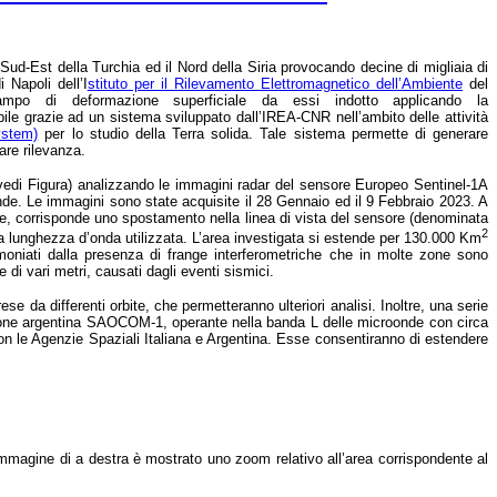
Sud-Est della Turchia ed il Nord della Siria provocando decine di migliaia di
di Napoli
dell’I
stituto per il Rilevamento Elettromagnetico dell’Ambiente
del
ampo di deformazione superficiale da essi indotto applicando la
bile grazie ad un sistema sviluppato dall’IREA-CNR nell’ambito delle attività
ystem)
per lo studio della Terra solida. Tale sistema permette di generare
are rilevanza.
 vedi Figura) analizzando le immagini radar del sensore Europeo Sentinel-1A
de. Le immagini sono state acquisite il 28 Gennaio ed il 9 Febbraio 2023. A
ore, corrisponde uno spostamento nella linea di vista del sensore (denominata
2
lla lunghezza d’onda utilizzata. L’area investigata si estende per 130.000 Km
timoniati dalla presenza di frange interferometriche che in molte zone sono
di vari metri, causati dagli eventi sismici.
e da differenti orbite, che permetteranno ulteriori analisi. Inoltre, una serie
lazione argentina SAOCOM-1, operante nella banda L delle microonde con circa
n le Agenzie Spaziali Italiana e Argentina. Esse consentiranno di estendere
immagine di a destra è mostrato uno zoom relativo all’area corrispondente al