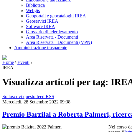
Biblioteca
Webgis
Geoportali e geocataloghi IREA
Geoservizi IREA
Software IREA
Glossario di telerilevamento
Area Riservata - Documenti
Area Riservata - Documenti (VPN)
Amministrazione trasparente
Home
\
Eventi
\
IREA
Visualizza articoli per tag: IRE
Sottoscrivi questo feed RSS
Mercoledì, 28 Settembre 2022 09:38
Premio Barzilai a Roberta Palmeri, ricerc
Nel corso d