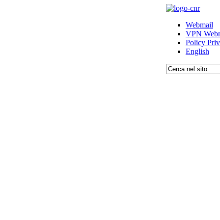
Webmail
VPN Webm
Policy Pri
English