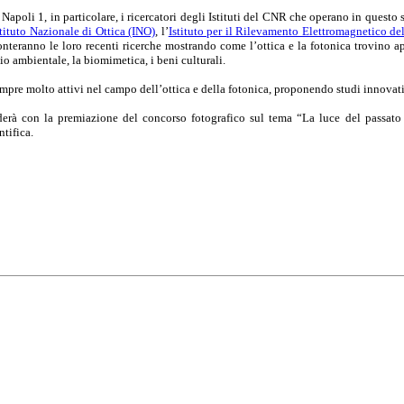
Napoli 1, in particolare, i ricercatori degli Istituti del CNR che operano in questo s
stituto Nazionale di Ottica (INO)
, l’
Istituto per il Rilevamento Elettromagnetico d
conteranno le loro recenti ricerche mostrando come l’ottica e la fotonica trovino 
o ambientale, la biomimetica, i beni culturali.
 sempre molto attivi nel campo dell’ottica e della fotonica, proponendo studi innova
derà con la premiazione del concorso fotografico
sul tema “La luce del passato 
tifica.