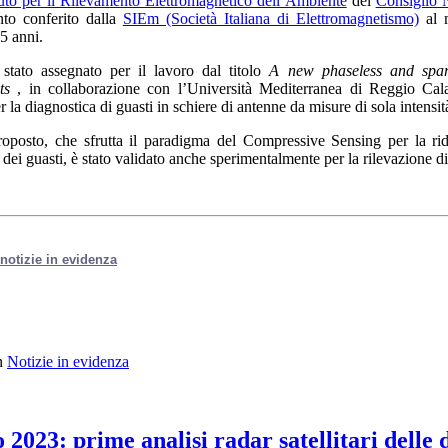
tuto per il Rilevamento Elettromagnetico dell’Ambiente
del
Consiglio 
nto conferito dalla
SIEm (Società Italiana di Elettromagnetismo)
al m
35 anni.
 stato assegnato per il lavoro dal titolo
A new phaseless and spars
ts
, in collaborazione con l’Università Mediterranea di Reggio Cala
 la diagnostica di guasti in schiere di antenne da misure di sola intensi
roposto, che sfrutta il paradigma del Compressive Sensing per la rid
dei guasti, è stato validato anche sperimentalmente per la rilevazione di
e notizie in evidenza
n
Notizie in evidenza
o 2023: prime analisi radar satellitari delle