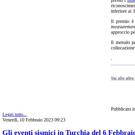
presso l’
Isti
riconoscime
inferiore ai 
Il premio è
measuremen
approccio per
Il metodo p
collocazione 
Vai alle altr
Pubblicato i
Leggi tutto...
Venerdì, 10 Febbraio 2023 09:23
Gli eventi sismici in Turchia del 6 Febbrai