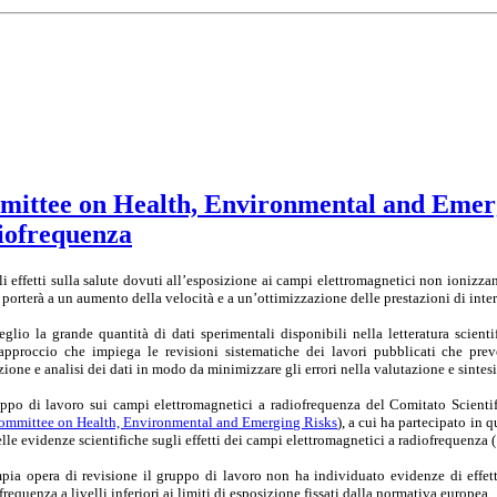
mittee on Health, Environmental and Emergi
diofrequenza
ali effetti sulla salute dovuti all’esposizione ai campi elettromagnetici non ionizza
porterà a un aumento della velocità e a un’ottimizzazione delle prestazioni di inte
eglio la grande quantità di dati sperimentali disponibili nella letteratura scientif
pproccio che impiega le revisioni sistematiche dei lavori pubblicati che pr
zione e analisi dei dati in modo da minimizzare gli errori nella valutazione e sintesi
uppo di lavoro sui campi elettromagnetici a radiofrequenza del Comitato Scienti
ommittee on Health, Environmental and Emerging Risks
), a cui ha partecipato in 
lle evidenze scientifiche sugli effetti dei campi elettromagnetici a radiofrequenza
pia opera di revisione il gruppo di lavoro non ha individuato evidenze di effett
requenza a livelli inferiori ai limiti di esposizione fissati dalla normativa europea.