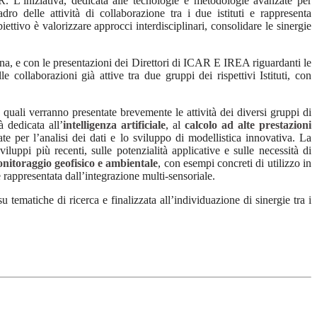
 L’iniziativa, dedicata alle tecnologie e metodologie avanzate per
dro delle attività di collaborazione tra i due istituti e rappresenta
tivo è valorizzare approcci interdisciplinari, consolidare le sinergie
na, e con le presentazioni dei Direttori di ICAR E IREA riguardanti le
e collaborazioni già attive tra due gruppi dei rispettivi Istituti, con
 quali verranno presentate brevemente le attività dei diversi gruppi di
à dedicata all’
intelligenza artificiale
, al
calcolo ad alte prestazioni
e per l’analisi dei dati e lo sviluppo di modellistica innovativa. La
viluppi più recenti, sulle potenzialità applicative e sulle necessità di
nitoraggio geofisico e ambientale
, con esempi concreti di utilizzo in
 è rappresentata dall’integrazione multi-sensoriale.
 tematiche di ricerca e finalizzata all’individuazione di sinergie tra i