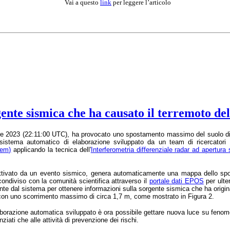
Vai a questo
link
per leggere l’articolo
rgente sismica che ha causato il terremoto d
bre 2023 (22:11:00 UTC), ha provocato uno spostamento massimo del suolo di ci
 sistema automatico di elaborazione sviluppato da un team di ricercatori
tem)
applicando la tecnica dell'
Interferometria differenziale radar ad apertura
attivato da un evento sismico, genera automaticamente una mappa dello spos
ndiviso con la comunità scientifica attraverso il
portale dati EPOS
per ulte
e dal sistema per ottenere informazioni sulla sorgente sismica che ha origina
on uno scorrimento massimo di circa 1,7 m, come mostrato in Figura 2.
aborazione automatica sviluppato è ora possibile gettare nuova luce su feno
nziati che alle attività di prevenzione dei rischi.