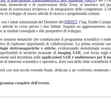
to per il Rilevamento Elettromagnetico dell’Ambiente (IREA)
del CNR.
tali, biomedicali e di osservazione della Terra, si inserisce nel qua
ione di conoscenza reciproca e di integrazione delle competenze. L’obiet
re lo sviluppo di nuove attività di ricerca e progettualità comuni.
 con i saluti istituzionali del Direttore del
DIITET
, l’ing. Emilio Campa
e attività in corso presso i due Istituti. Seguirà un aggiornamento sull
e ai risultati conseguiti e alle prospettive di sviluppo.
re sessioni tematiche che costituiscono il programma scientifico e nelle
ttivo di esplorare opportunità di collaborazione. La prima sessione sar
ologie elettromagnetiche e ottiche
, evidenziando metodologie avanzat
pprofondirà le tecniche avanzate di
imaging SAR
, con focus sugli s
ssione sarà incentrata sulle
applicazioni SAR e multisensore per il mo
ari di interesse scientifico e operativo, dove una delle sfide scientifiche
rà con una tavola rotonda finale, dedicata a un confronto strutturato su
gramma completo dell’evento
.