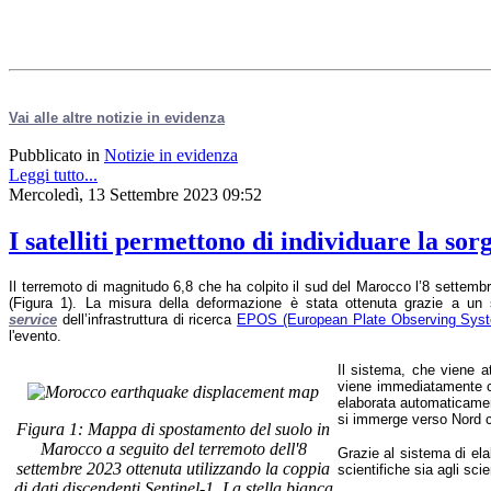
Vai alle altre notizie in evidenza
Pubblicato in
Notizie in evidenza
Leggi tutto...
Mercoledì, 13 Settembre 2023 09:52
I satelliti permettono di individuare la so
Il terremoto di magnitudo 6,8 che ha colpito il sud del Marocco l’8 settem
(Figura 1). La misura della deformazione è stata ottenuta grazie a un
service
dell’infrastruttura di ricerca
EPOS (European Plate Observing Sys
l'evento.
Il sistema, che viene 
viene immediatamente co
elaborata automaticament
si immerge verso Nord c
Figura 1: Mappa di spostamento del suolo in
Marocco a seguito del terremoto dell'8
Grazie al sistema di el
settembre 2023 ottenuta utilizzando la coppia
scientifiche sia agli scie
di dati discendenti Sentinel-1. La stella bianca