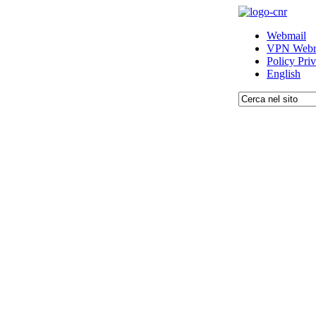
Webmail
VPN Webm
Policy Pri
English