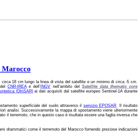
el Marocco
rca 18 cm lungo la linea di vista del satellite e un minimo di circa -5 cm.
 del
CNR-IREA
e dell’
INGV
nell’ambito del
Satellite data thematic core
 sintetica (DInSAR)
ai dati acquisiti dal satellite europeo Sentinel-1A durante
tamento superficiale del suolo attraverso il
servizio EPOSAR
. Il risultato
riori analisi. Successivamente la mappa di spostamento viene ulteriormente
to il terremoto, che in questo caso è risultata essere una faglia inversa che
meni drammatici come il terremoto del Marocco fornendo preziose indicazioni