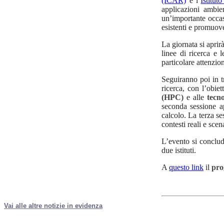
(ICAR)
e l’
Istitu
applicazioni ambien
un’importante occas
esistenti e promuove
La giornata si aprirà
linee di ricerca e l
particolare attenzion
Seguiranno poi in t
ricerca, con l’obie
(HPC)
e alle
tecn
seconda sessione a
calcolo. La terza se
contesti reali e scen
L’evento si conclude
due istituti.
A
questo link
il
pro
Vai alle altre notizie in evidenza