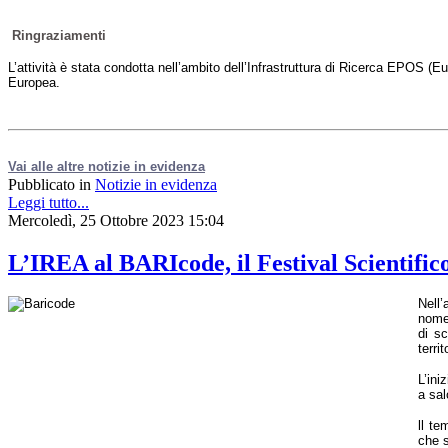
Ringraziamenti
L’attività è stata condotta nell’ambito dell’Infrastruttura di Ricerca EPOS 
Europea.
Vai alle altre notizie in evidenza
Pubblicato in
Notizie in evidenza
Leggi tutto...
Mercoledì, 25 Ottobre 2023 15:04
L’IREA al BARIcode, il Festival Scientifico 
Nell’
nome 
di sc
territ
L’ini
a sal
ll te
che s