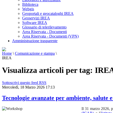
Biblioteca
Webgis
Geoportali e geocataloghi IREA
Geoservizi IREA
Software IREA
Glossario di telerilevamento
Area Riservata - Documenti
Area Riservata - Documenti (VPN)
Amministrazione trasparente
Home
\
Comunicazione e stampa
\
IREA
Visualizza articoli per tag: IRE
Sottoscrivi questo feed RSS
Mercoledì, 18 Marzo 2026 17:13
Tecnologie avanzate per ambiente, salute 
Il 31 marzo 2026, pr