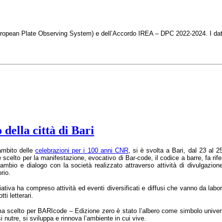
(European Plate Observing System) e dell’Accordo IREA – DPC 2022-2024. I dati
della città di Bari
ambito delle
celebrazioni per i 100 anni CNR
, si è svolta a Bari, dal 23 al 2
scelto per la manifestazione, evocativo di Bar-code, il codice a barre, fa rife
ambio e dialogo con la società realizzato attraverso attività di divulgazio
orio.
ziativa ha compreso attività ed eventi diversificati e diffusi che vanno da labo
otti letterari.
ma scelto per BARIcode – Edizione zero è stato l’albero come simbolo universa
i nutre, si sviluppa e rinnova l’ambiente in cui vive.