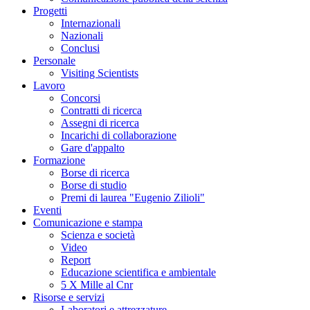
Progetti
Internazionali
Nazionali
Conclusi
Personale
Visiting Scientists
Lavoro
Concorsi
Contratti di ricerca
Assegni di ricerca
Incarichi di collaborazione
Gare d'appalto
Formazione
Borse di ricerca
Borse di studio
Premi di laurea "Eugenio Zilioli"
Eventi
Comunicazione e stampa
Scienza e società
Video
Report
Educazione scientifica e ambientale
5 X Mille al Cnr
Risorse e servizi
Laboratori e attrezzature