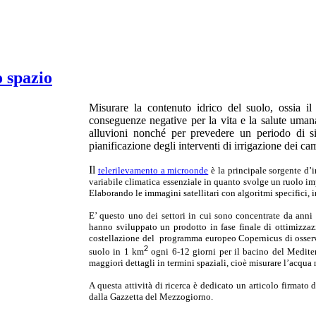
o spazio
Misurare la contenuto idrico del suolo, ossia il 
conseguenze negative per la vita e la salute umana,
alluvioni nonché per prevedere un periodo di si
pianificazione degli interventi di irrigazione dei cam
Il
telerilevamento a microonde
è la principale sorgente d’
variabile climatica essenziale in quanto svolge un ruolo imp
Elaborando le immagini satellitari con algoritmi specifici, in
E’ questo uno dei settori in cui sono concentrate da anni le
hanno sviluppato un prodotto in fase finale di ottimizzazio
costellazione del programma europeo Copernicus di osserva
2
suolo in 1 km
ogni 6-12 giorni per il bacino del Mediterr
maggiori dettagli in termini spaziali, cioè misurare l’acqua 
A questa attività di ricerca è
dedicato un articolo firmato
dalla Gazzetta del Mezzogiorno.