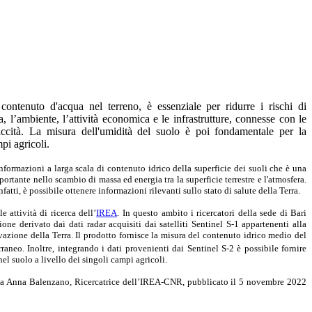
contenuto d'acqua nel terreno, è essenziale per ridurre i rischi di
 l’ambiente, l’attività economica e le infrastrutture, connesse con le
ccità. La misura dell'umidità del suolo è poi fondamentale per la
pi agricoli.
informazioni a larga scala di contenuto idrico della superficie dei suoli che è una
ortante nello scambio di massa ed energia tra la superficie terrestre e l'atmosfera.
fatti, è possibile ottenere informazioni rilevanti sullo stato di salute della Terra.
 attività di ricerca dell’
IREA
.
In questo ambito i ricercatori della sede di Bari
ne derivato dai dati radar acquisiti dai satelliti Sentinel S-1 appartenenti alla
zione della Terra. Il prodotto fornisce la misura del contenuto idrico medio del
aneo. Inoltre, integrando i dati provenienti dai Sentinel S-2 è possibile fornire
nel suolo a livello dei singoli campi agricoli.
 da Anna Balenzano, Ricercatrice dell’IREA-CNR, pubblicato il 5 novembre 2022