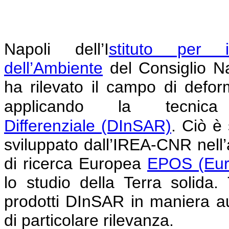
Napoli
dell’I
stituto per i
dell’Ambiente
del Consiglio N
ha rilevato il campo di defor
applicando la tecni
Differenziale
(DInSAR)
.
Ciò è 
sviluppato dall’IREA-CNR nell’am
di ricerca Europea
EPOS (Eur
lo studio della Terra solida
prodotti DInSAR in maniera au
di particolare rilevanza.