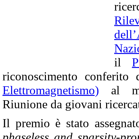
rice
Ril
dell
Nazi
il
P
riconoscimento conferito
Elettromagnetismo)
al mig
Riunione da giovani ricercato
Il premio è stato assegnat
phaseless and sparsity-pro