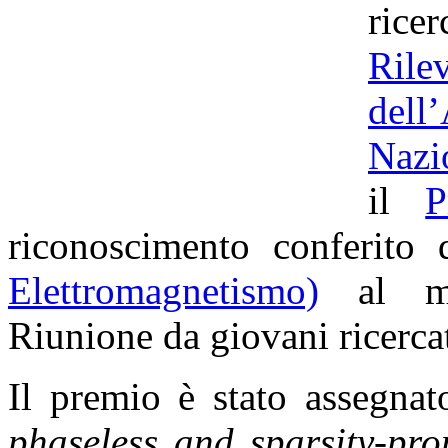
rice
Ril
dell
Nazi
il
P
riconoscimento conferito
Elettromagnetismo)
al mig
Riunione da giovani ricercato
Il premio è stato assegnat
phaseless and sparsity-pro