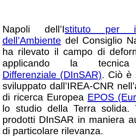
Napoli
dell’I
stituto per i
dell’Ambiente
del Consiglio N
ha rilevato il campo di defor
applicando la tecni
Differenziale
(DInSAR)
.
Ciò è 
sviluppato dall’IREA-CNR nell’am
di ricerca Europea
EPOS (Eur
lo studio della Terra solida
prodotti DInSAR in maniera au
di particolare rilevanza.