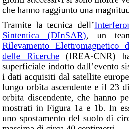
che hanno raggiunto una magnitud
Tramite la tecnica dell’
Interfer
Sintentica (DInSAR)
, un team
Rilevamento Elettromagnetico d
delle Ricerche
(IREA-CNR) ha 
superficiale indotto dall’evento sis
i dati acquisiti dal satellite euro
lungo orbita ascendente e il 23 
orbita discendente, che hanno p
mostrati in Figura 1a e 1b. In ess
uno spostamento del suolo di cir
massima di circa 40 centimetri.