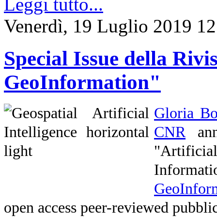
Leggi tutto...
Venerdì, 19 Luglio 2019 12
Special Issue della Rivi
GeoInformation"
Gloria B
CNR
annu
"Artificia
Informat
GeoInform
open access peer-reviewed pubbli