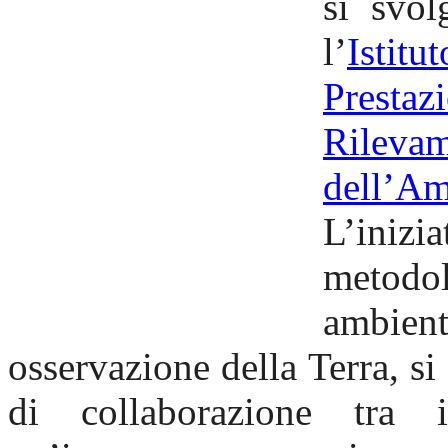
si svol
l’
Istit
Prestaz
Rilev
dell’A
L’inizi
metodol
ambie
osservazione della Terra, si 
di collaborazione tra 