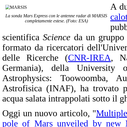
A du
calo
La sonda Mars Express con le antenne radar di MARSIS
completamente estese. (Foto: ESA)
pubb
scientifica
Science
da un gruppo di
formato da ricercatori dell'Univ
delle Ricerche (
CNR-IREA
, Na
Germania), della University 
Astrophysics: Toowoomba, Aust
Astrofisica (INAF), ha trovato pr
acqua salata intrappolati sotto il 
Oggi un nuovo articolo, "
Multiple
pole of Mars unveiled by new