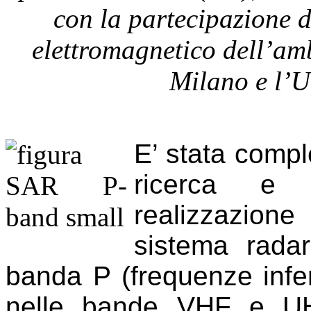
con la partecipazione de
elettromagnetico dell’amb
Milano e l’U
E’ stata comple
ricerca e s
realizzazion
sistema radar
banda P (frequenze infer
nelle bande VHF e UHF